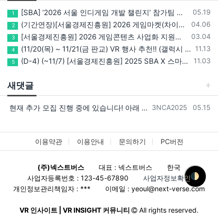
등록일
[SBA] ‘2026 서울 인디게임 개발 챌린지’ 참가팀 모집
05.19
1
등록일
(기간연장)[서울경제진흥원] 2026 게임마켓(차이나조이, BIC, 지스타) 서울관 참가기업 모집!(~5/8 15:00)
04.06
2
등록일
[서울경제진흥원] 2026 게임콘텐츠 사업화 지원사업 참가기업 모집(~3/26까지)
03.04
3
등록일
(11/20(목) ~ 11/21(금 판교) VR 행사 추천!! (갤럭시 XR/ 애플 비전프로 등 기기 체험, 메타퀘스트 경품)
11.13
4
등록일
(D-4) (~11/7) [서울경제진흥원] 2025 SBA X 스마일게이트, ‘게임랩 with STOVE INDIE’ 참가기업 모집
11.03
5
새댓글
등록자
등록일
현재 추가 모집 진행 중에 있습니다! 아래 링크로 확인 부탁드리겠습니다~! https://next-verse.com/community/1…
3NCA2025
05.15
이용약관
이용안내
문의하기
PC버전
(주)넥스트버스
대표 : 넥스트버스
한국
🌓
사업자등록번호 : 123-45-67890
사업자정보확인
개인정보관리책임자 : ***
이메일 :
yeoul@next-verse.com
VR 인사이트 | VR INSIGHT 커뮤니티
All rights reserved.