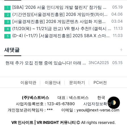
등록일
[SBA] ‘2026 서울 인디게임 개발 챌린지’ 참가팀 모집
05.19
1
등록일
(기간연장)[서울경제진흥원] 2026 게임마켓(차이나조이, BIC, 지스타) 서울관 참가기업 모집!(~5/8 15:00)
04.06
2
등록일
[서울경제진흥원] 2026 게임콘텐츠 사업화 지원사업 참가기업 모집(~3/26까지)
03.04
3
등록일
(11/20(목) ~ 11/21(금 판교) VR 행사 추천!! (갤럭시 XR/ 애플 비전프로 등 기기 체험, 메타퀘스트 경품)
11.13
4
등록일
(D-4) (~11/7) [서울경제진흥원] 2025 SBA X 스마일게이트, ‘게임랩 with STOVE INDIE’ 참가기업 모집
11.03
5
새댓글
등록자
등록일
현재 추가 모집 진행 중에 있습니다! 아래 링크로 확인 부탁드리겠습니다~! https://next-verse.com/community/1…
3NCA2025
05.15
이용약관
이용안내
문의하기
PC버전
(주)넥스트버스
대표 : 넥스트버스
한국
🌓
사업자등록번호 : 123-45-67890
사업자정보확인
개인정보관리책임자 : ***
이메일 :
yeoul@next-verse.com
VR 인사이트 | VR INSIGHT 커뮤니티
All rights reserved.