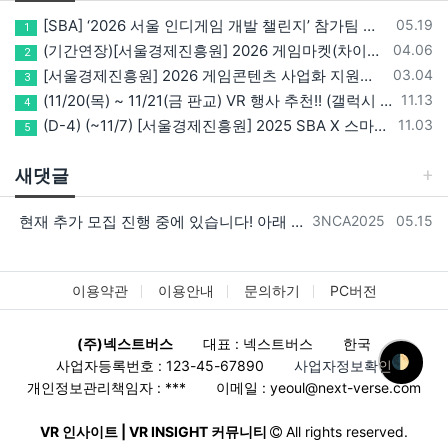
등록일
[SBA] ‘2026 서울 인디게임 개발 챌린지’ 참가팀 모집
05.19
1
등록일
(기간연장)[서울경제진흥원] 2026 게임마켓(차이나조이, BIC, 지스타) 서울관 참가기업 모집!(~5/8 15:00)
04.06
2
등록일
[서울경제진흥원] 2026 게임콘텐츠 사업화 지원사업 참가기업 모집(~3/26까지)
03.04
3
등록일
(11/20(목) ~ 11/21(금 판교) VR 행사 추천!! (갤럭시 XR/ 애플 비전프로 등 기기 체험, 메타퀘스트 경품)
11.13
4
등록일
(D-4) (~11/7) [서울경제진흥원] 2025 SBA X 스마일게이트, ‘게임랩 with STOVE INDIE’ 참가기업 모집
11.03
5
새댓글
등록자
등록일
현재 추가 모집 진행 중에 있습니다! 아래 링크로 확인 부탁드리겠습니다~! https://next-verse.com/community/1…
3NCA2025
05.15
이용약관
이용안내
문의하기
PC버전
(주)넥스트버스
대표 : 넥스트버스
한국
🌓
사업자등록번호 : 123-45-67890
사업자정보확인
개인정보관리책임자 : ***
이메일 :
yeoul@next-verse.com
VR 인사이트 | VR INSIGHT 커뮤니티
All rights reserved.