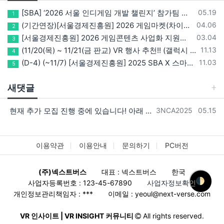
등록일
[SBA] ‘2026 서울 인디게임 개발 챌린지’ 참가팀 모집
05.19
1
등록일
(기간연장)[서울경제진흥원] 2026 게임마켓(차이나조이, BIC, 지스타) 서울관 참가기업 모집!(~5/8 15:00)
04.06
2
등록일
[서울경제진흥원] 2026 게임콘텐츠 사업화 지원사업 참가기업 모집(~3/26까지)
03.04
3
등록일
(11/20(목) ~ 11/21(금 판교) VR 행사 추천!! (갤럭시 XR/ 애플 비전프로 등 기기 체험, 메타퀘스트 경품)
11.13
4
등록일
(D-4) (~11/7) [서울경제진흥원] 2025 SBA X 스마일게이트, ‘게임랩 with STOVE INDIE’ 참가기업 모집
11.03
5
새댓글
등록자
등록일
현재 추가 모집 진행 중에 있습니다! 아래 링크로 확인 부탁드리겠습니다~! https://next-verse.com/community/1…
3NCA2025
05.15
이용약관
이용안내
문의하기
PC버전
(주)넥스트버스
대표 : 넥스트버스
한국
🌓
사업자등록번호 : 123-45-67890
사업자정보확인
개인정보관리책임자 : ***
이메일 :
yeoul@next-verse.com
VR 인사이트 | VR INSIGHT 커뮤니티
All rights reserved.