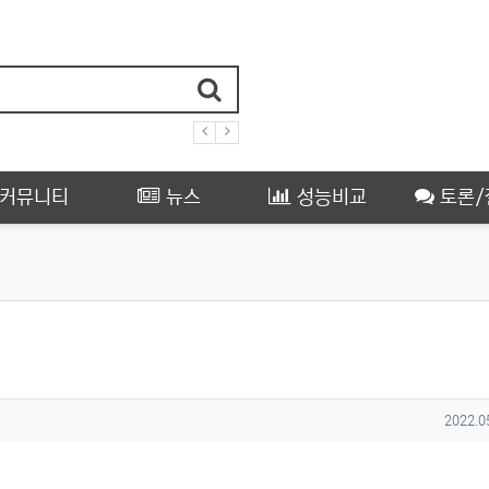
커뮤니티
뉴스
성능비교
토론/
작성일
2022.0