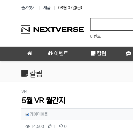
상단 네비
즐겨찾기
새글
08월 07일(금)
이벤트
메인 메뉴
이벤트
칼럼
칼럼
분류
VR
5월 VR 월간지
작성자 정보
작성
게이머여울
컨텐츠 정보
조회
추천
비추천
14,500
1
0