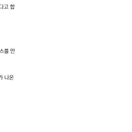
다고 합
스를 만
가 나온