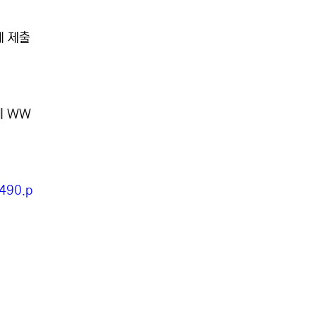
에 제출
에 WW
490.p