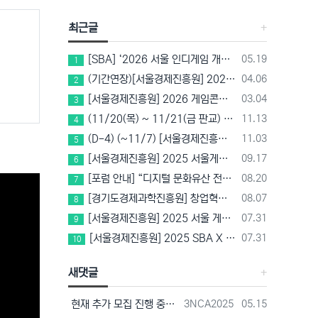
최근글
등록일
[SBA] ‘2026 서울 인디게임 개발 챌린지’ 참가팀 모집
05.19
1
등록일
(기간연장)[서울경제진흥원] 2026 게임마켓(차이나조이, BIC, 지스타) 서울관 참가기업 모집!(~5/8 15:00)
04.06
2
등록일
[서울경제진흥원] 2026 게임콘텐츠 사업화 지원사업 참가기업 모집(~3/26까지)
03.04
3
등록일
(11/20(목) ~ 11/21(금 판교) VR 행사 추천!! (갤럭시 XR/ 애플 비전프로 등 기기 체험, 메타퀘스트 경품)
11.13
4
등록일
(D-4) (~11/7) [서울경제진흥원] 2025 SBA X 스마일게이트, ‘게임랩 with STOVE INDIE’ 참가기업 모집
11.03
5
등록일
[서울경제진흥원] 2025 서울게임콘텐츠센터 게임스튜디오/게임랩 신규 입주기업 모집 중!(~10/14 15:00)
09.17
6
등록일
[포럼 안내] “디지털 문화유산 전략과 비전” – 경기도박물관 토크콘서트
08.20
7
등록일
[경기도경제과학진흥원] 창업혁신공간 컴퍼니빌더형 지원사업 2기 모집(~8/25)
08.07
8
등록일
[서울경제진흥원] 2025 서울 게임 공모전 참가자 모집(~8/22 17시)
07.31
9
등록일
[서울경제진흥원] 2025 SBA X 메르세데스 벤츠 코리아 게임 산업 상생 플랫폼 활용 게임개발 지원 참가기업 모집(~8/18 17시)
07.31
10
새댓글
등록자
등록일
현재 추가 모집 진행 중에 있습니다! 아래 링크로 확인 부탁드리겠습니다~! https://next-verse.com/community/1…
3NCA2025
05.15