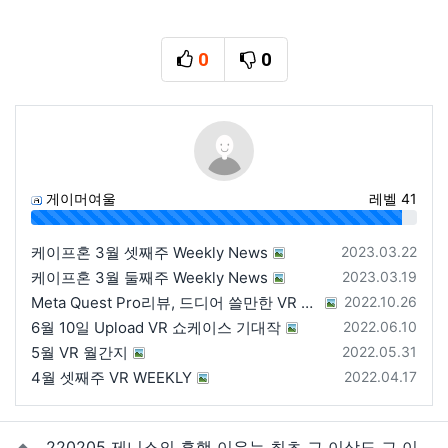
0
0
추천
비추천
게이머여울
레벨 41
96%
등록일
케이프혼 3월 셋째주 Weekly News
2023.03.22
등록일
케이프혼 3월 둘째주 Weekly News
2023.03.19
등록일
Meta Quest Pro리뷰, 드디어 쓸만한 VR HMD 가 나왔다!
2022.10.26
등록일
6월 10일 Upload VR 쇼케이스 기대작
2022.06.10
등록일
5월 VR 월간지
2022.05.31
등록일
4월 셋째주 VR WEEKLY
2022.04.17
관련자료
220205 제니스의 흥행 이유는 최초 그 이상도 그 이