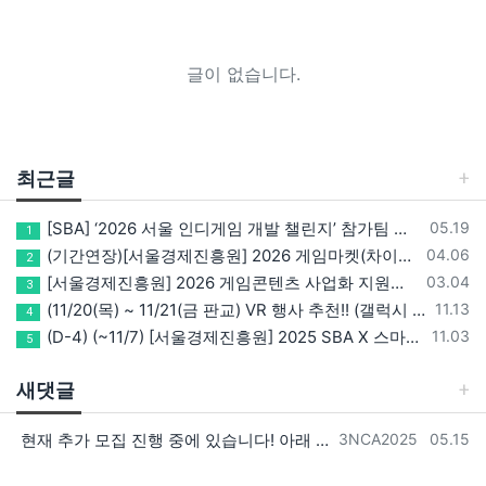
글이 없습니다.
최근글
등록일
[SBA] ‘2026 서울 인디게임 개발 챌린지’ 참가팀 모집
05.19
1
등록일
(기간연장)[서울경제진흥원] 2026 게임마켓(차이나조이, BIC, 지스타) 서울관 참가기업 모집!(~5/8 15:00)
04.06
2
등록일
[서울경제진흥원] 2026 게임콘텐츠 사업화 지원사업 참가기업 모집(~3/26까지)
03.04
3
등록일
(11/20(목) ~ 11/21(금 판교) VR 행사 추천!! (갤럭시 XR/ 애플 비전프로 등 기기 체험, 메타퀘스트 경품)
11.13
4
등록일
(D-4) (~11/7) [서울경제진흥원] 2025 SBA X 스마일게이트, ‘게임랩 with STOVE INDIE’ 참가기업 모집
11.03
5
새댓글
등록자
등록일
현재 추가 모집 진행 중에 있습니다! 아래 링크로 확인 부탁드리겠습니다~! https://next-verse.com/community/1…
3NCA2025
05.15