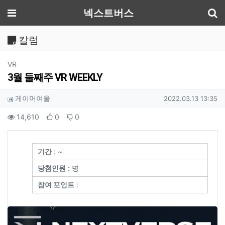
기
메뉴
넥스트버스
칼럼
분류
VR
3월 둘째주 VR WEEKLY
작성자 정보
작성
작성일
게이머여울
2022.03.13 13:35
컨텐츠 정보
조회
추천
비추천
14,610
0
0
본문
기간
: ~
당첨인원
: 명
참여 포인트
: