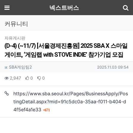
기
메뉴
넥스트버스
커뮤니티
분류
자유게시판
(D-4) (~11/7) [서울경제진흥원] 2025 SBA X 스마일
게이트, ‘게임랩 with STOVE INDIE’ 참가기업 모집
작성자 정보
작성
작성일
SBA게임팀2
2025.11.03 09:54
컨텐츠 정보
조회
추천
비추천
2,947
0
0
https://www.sba.seoul.kr/Pages/BusinessApply/Pos
본문
tingDetail.aspx?mid=91c5dc0a-35aa-f011-b404-d
회 연결
4f5ef4a1e33
671