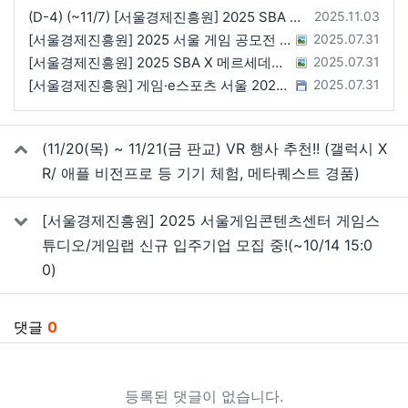
등록일
(D-4) (~11/7) [서울경제진흥원] 2025 SBA X 스마일게이트, ‘게임랩 with STOVE INDIE’ 참가기업 모집
2025.11.03
등록일
[서울경제진흥원] 2025 서울 게임 공모전 참가자 모집(~8/22 17시)
2025.07.31
등록일
[서울경제진흥원] 2025 SBA X 메르세데스 벤츠 코리아 게임 산업 상생 플랫폼 활용 게임개발 지원 참가기업 모집(~8/18 17시)
2025.07.31
등록일
[서울경제진흥원] 게임·e스포츠 서울 2025(GES 2025) 전시(서울게임존/FGT존) 참가기업 모집 (~8/6 15시)
2025.07.31
관련자료
(11/20(목) ~ 11/21(금 판교) VR 행사 추천!! (갤럭시 X
R/ 애플 비전프로 등 기기 체험, 메타퀘스트 경품)
[서울경제진흥원] 2025 서울게임콘텐츠센터 게임스
튜디오/게임랩 신규 입주기업 모집 중!(~10/14 15:0
0)
댓글
0
등록된 댓글이 없습니다.