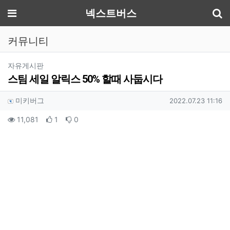
기
메뉴
넥스트버스
커뮤니티
분류
자유게시판
스팀 세일 알릭스 50% 할때 사둡시다
작성자 정보
작성
작성일
미키버그
2022.07.23 11:16
컨텐츠 정보
조회
추천
비추천
11,081
1
0
본문