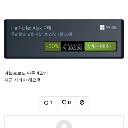
파블로브도 단돈 4딸러
지금 사놔야 해요!!!
1
0
추천
비추천
신고