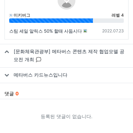
미키버그
레벨 4
73%
등록일
스팀 세일 알릭스 50% 할때 사둡시다
2022.07.23
관련자료
[문화체육관광부] 메타버스 콘텐츠 제작 협업모델 공
모전 개최 🗯
메타버스 카드뉴스입니다
댓글
0
등록된 댓글이 없습니다.