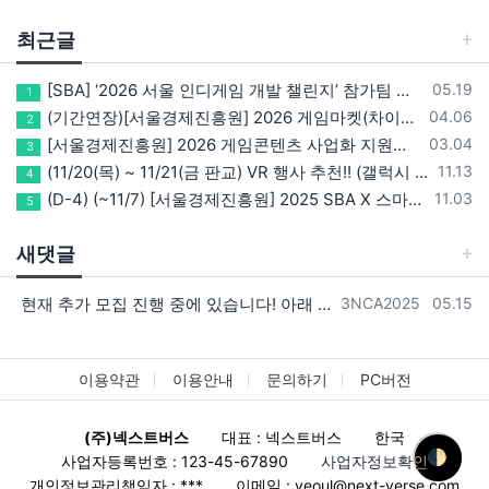
최근글
등록일
[SBA] ‘2026 서울 인디게임 개발 챌린지’ 참가팀 모집
05.19
1
등록일
(기간연장)[서울경제진흥원] 2026 게임마켓(차이나조이, BIC, 지스타) 서울관 참가기업 모집!(~5/8 15:00)
04.06
2
등록일
[서울경제진흥원] 2026 게임콘텐츠 사업화 지원사업 참가기업 모집(~3/26까지)
03.04
3
등록일
(11/20(목) ~ 11/21(금 판교) VR 행사 추천!! (갤럭시 XR/ 애플 비전프로 등 기기 체험, 메타퀘스트 경품)
11.13
4
등록일
(D-4) (~11/7) [서울경제진흥원] 2025 SBA X 스마일게이트, ‘게임랩 with STOVE INDIE’ 참가기업 모집
11.03
5
새댓글
등록자
등록일
현재 추가 모집 진행 중에 있습니다! 아래 링크로 확인 부탁드리겠습니다~! https://next-verse.com/community/1…
3NCA2025
05.15
이용약관
이용안내
문의하기
PC버전
(주)넥스트버스
대표 : 넥스트버스
한국
🌓
사업자등록번호 : 123-45-67890
사업자정보확인
개인정보관리책임자 : ***
이메일 :
yeoul@next-verse.com