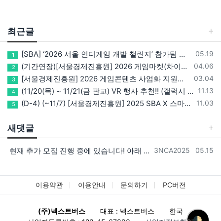
최근글
등록일
[SBA] ‘2026 서울 인디게임 개발 챌린지’ 참가팀 모집
05.19
1
등록일
(기간연장)[서울경제진흥원] 2026 게임마켓(차이나조이, BIC, 지스타) 서울관 참가기업 모집!(~5/8 15:00)
04.06
2
등록일
[서울경제진흥원] 2026 게임콘텐츠 사업화 지원사업 참가기업 모집(~3/26까지)
03.04
3
등록일
(11/20(목) ~ 11/21(금 판교) VR 행사 추천!! (갤럭시 XR/ 애플 비전프로 등 기기 체험, 메타퀘스트 경품)
11.13
4
등록일
(D-4) (~11/7) [서울경제진흥원] 2025 SBA X 스마일게이트, ‘게임랩 with STOVE INDIE’ 참가기업 모집
11.03
5
새댓글
등록자
등록일
현재 추가 모집 진행 중에 있습니다! 아래 링크로 확인 부탁드리겠습니다~! https://next-verse.com/community/1…
3NCA2025
05.15
이용약관
이용안내
문의하기
PC버전
(주)넥스트버스
대표 : 넥스트버스
한국
🌓