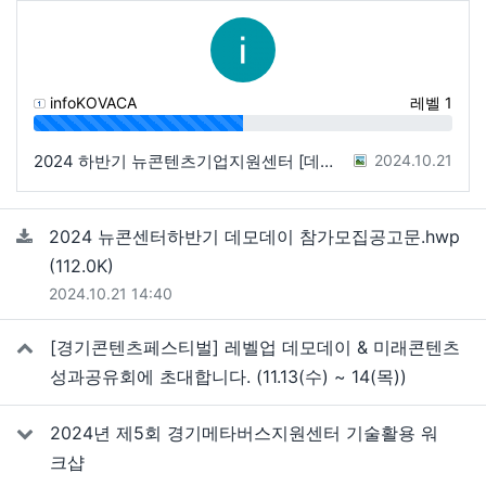
infoKOVACA
레벨 1
50%
등록일
2024 하반기 뉴콘텐츠기업지원센터 [데모데이] 참가 모집 안내
2024.10.21
관련자료
2024 뉴콘센터하반기 데모데이 참가모집공고문.hwp
파일크기
(112.0K)
등록일
2024.10.21 14:40
[경기콘텐츠페스티벌] 레벨업 데모데이 & 미래콘텐츠
성과공유회에 초대합니다. (11.13(수) ~ 14(목))
2024년 제5회 경기메타버스지원센터 기술활용 워
크샵