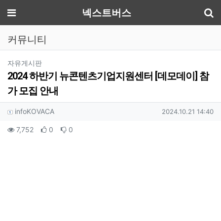
기
메뉴
넥스트버스
커뮤니티
분류
자유게시판
2024 하반기 뉴콘텐츠기업지원센터 [데모데이] 참
가 모집 안내
작성자 정보
작성
작성일
infoKOVACA
2024.10.21 14:40
컨텐츠 정보
조회
추천
비추천
7,752
0
0
본문