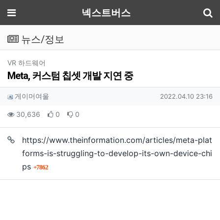
기
메뉴
넥스트버스
뉴스/정보
분류
VR 하드웨어
Meta, 커스텀 칩셋 개발 지연 중
작성자 정보
작성
작성일
게이머여울
2022.04.10 23:16
컨텐츠 정보
조회
추천
비추천
30,636
0
0
https://www.theinformation.com/articles/meta-plat
본문
forms-is-struggling-to-develop-its-own-device-chi
회 연결
ps
7862