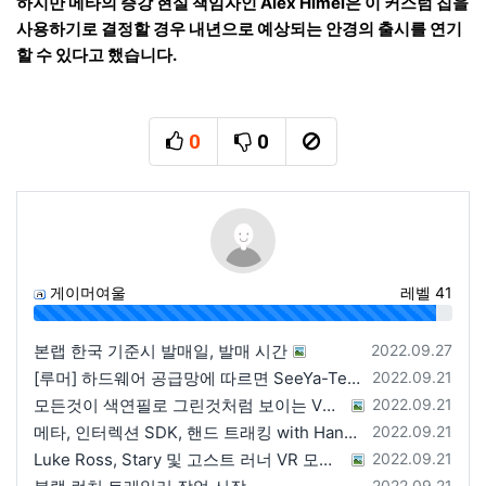
하지만 메타의 증강 현실 책임자인 Alex Himel은 이 커스텀 칩을
사용하기로 결정할 경우 내년으로 예상되는 안경의 출시를 연기
할 수 있다고 했습니다.
0
0
추천
비추천
신고
게이머여울
레벨 41
96%
등록일
본랩 한국 기준시 발매일, 발매 시간
2022.09.27
등록일
[루머] 하드웨어 공급망에 따르면 SeeYa-Tech가 Apple에 여러 번 uOLED 샘플을 보냄
2022.09.21
등록일
모든것이 색연필로 그린것처럼 보이는 VRChat 월드
2022.09.21
등록일
메타, 인터렉션 SDK, 핸드 트래킹 with Hands 2.1에 대한 강연 예정
2022.09.21
등록일
Luke Ross, Stary 및 고스트 러너 VR 모드 공개
2022.09.21
등록일
2022.09.21