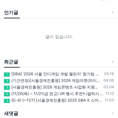
인기글
글이 없습니다.
최근글
등록일
[SBA] ‘2026 서울 인디게임 개발 챌린지’ 참가팀 모집
05.19
1
등록일
(기간연장)[서울경제진흥원] 2026 게임마켓(차이나조이, BIC, 지스타) 서울관 참가기업 모집!(~5/8 15:00)
04.06
2
등록일
[서울경제진흥원] 2026 게임콘텐츠 사업화 지원사업 참가기업 모집(~3/26까지)
03.04
3
등록일
(11/20(목) ~ 11/21(금 판교) VR 행사 추천!! (갤럭시 XR/ 애플 비전프로 등 기기 체험, 메타퀘스트 경품)
11.13
4
등록일
(D-4) (~11/7) [서울경제진흥원] 2025 SBA X 스마일게이트, ‘게임랩 with STOVE INDIE’ 참가기업 모집
11.03
5
새댓글