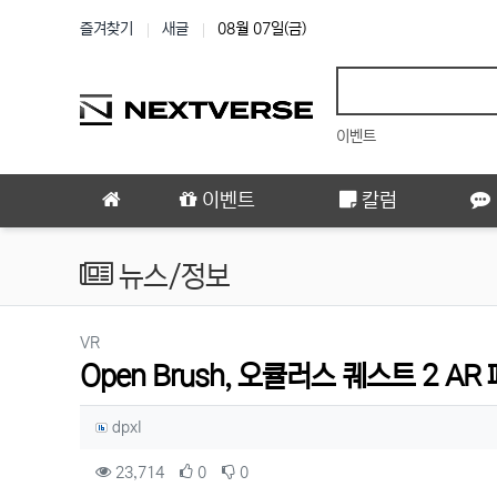
상단 네비
즐겨찾기
새글
08월 07일(금)
이벤트
메인 메뉴
이벤트
칼럼
뉴스/정보
분류
VR
Open Brush, 오큘러스 퀘스트 2 A
작성자 정보
작성
dpxl
컨텐츠 정보
조회
추천
비추천
23,714
0
0