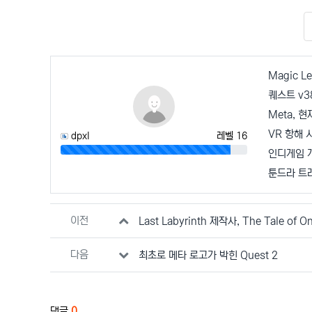
Magic 
퀘스트 v
Meta,
VR 항해 
dpxl
레벨 16
91%
인디게임 개
툰드라 트래
관련자료
이전
Last Labyrinth 제작사, The Tale of 
다음
최초로 메타 로고가 박힌 Quest 2
댓글
0