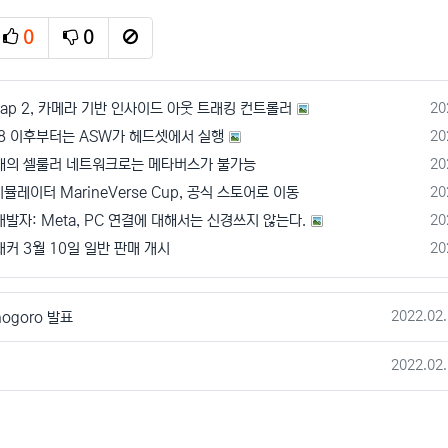
0
0
추천
비추천
신고
등
Leap 2, 카메라 기반 인사이드 아웃 트래킹 컨트롤러
20
등
38 이후부터는 ASW가 헤드셋에서 실행
20
등
 현재의 셀룰러 네트워크로는 메타버스가 불가능
20
등
시뮬레이터 MarineVerse Cup, 공식 스토어로 이동
20
등
발자: Meta, PC 연결에 대해서는 신경쓰지 않는다.
20
등
커 3월 10일 일반 판매 개시
20
작성일
2022.02.
Onogoro 발표
작성일
2022.02.