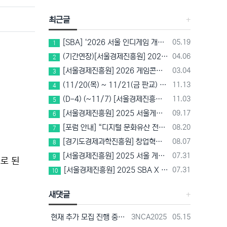
최근글
등록일
[SBA] ‘2026 서울 인디게임 개발 챌린지’ 참가팀 모집
05.19
1
등록일
(기간연장)[서울경제진흥원] 2026 게임마켓(차이나조이, BIC, 지스타) 서울관 참가기업 모집!(~5/8 15:00)
04.06
2
등록일
[서울경제진흥원] 2026 게임콘텐츠 사업화 지원사업 참가기업 모집(~3/26까지)
03.04
3
등록일
(11/20(목) ~ 11/21(금 판교) VR 행사 추천!! (갤럭시 XR/ 애플 비전프로 등 기기 체험, 메타퀘스트 경품)
11.13
4
등록일
(D-4) (~11/7) [서울경제진흥원] 2025 SBA X 스마일게이트, ‘게임랩 with STOVE INDIE’ 참가기업 모집
11.03
5
등록일
[서울경제진흥원] 2025 서울게임콘텐츠센터 게임스튜디오/게임랩 신규 입주기업 모집 중!(~10/14 15:00)
09.17
6
등록일
[포럼 안내] “디지털 문화유산 전략과 비전” – 경기도박물관 토크콘서트
08.20
7
등록일
[경기도경제과학진흥원] 창업혁신공간 컴퍼니빌더형 지원사업 2기 모집(~8/25)
08.07
8
등록일
[서울경제진흥원] 2025 서울 게임 공모전 참가자 모집(~8/22 17시)
07.31
9
로 된
등록일
[서울경제진흥원] 2025 SBA X 메르세데스 벤츠 코리아 게임 산업 상생 플랫폼 활용 게임개발 지원 참가기업 모집(~8/18 17시)
07.31
10
새댓글
등록자
등록일
현재 추가 모집 진행 중에 있습니다! 아래 링크로 확인 부탁드리겠습니다~! https://next-verse.com/community/1…
3NCA2025
05.15