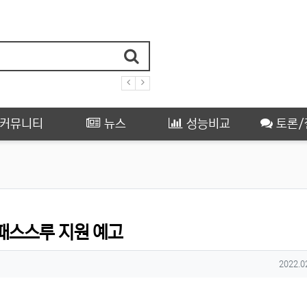
커뮤니티
뉴스
성능비교
토론/
R 패스스루 지원 예고
작성일
2022.0