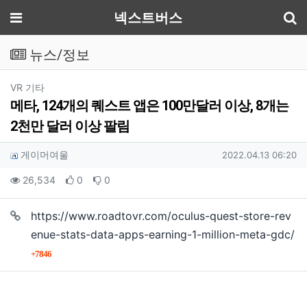
기
메뉴
넥스트버스
뉴스/정보
분류
VR 기타
메타, 124개의 퀘스트 앱은 100만달러 이상, 8개는
2천만 달러 이상 팔림
작성자 정보
작성
작성일
게이머여울
2022.04.13 06:20
컨텐츠 정보
조회
추천
비추천
26,534
0
0
https://www.roadtovr.com/oculus-quest-store-rev
본문
enue-stats-data-apps-earning-1-million-meta-gdc/
회 연결
7846