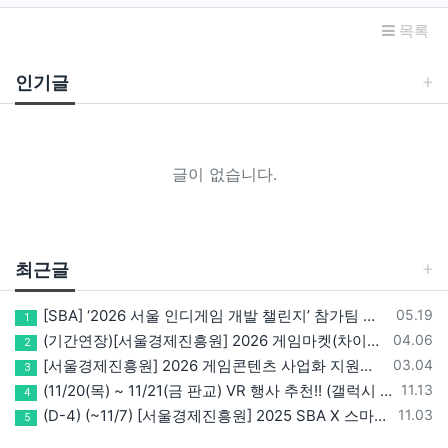
목록
인기글
글이 없습니다.
최근글
등록일
[SBA] ‘2026 서울 인디게임 개발 챌린지’ 참가팀 모집
05.19
1
등록일
(기간연장)[서울경제진흥원] 2026 게임마켓(차이나조이, BIC, 지스타) 서울관 참가기업 모집!(~5/8 15:00)
04.06
2
등록일
[서울경제진흥원] 2026 게임콘텐츠 사업화 지원사업 참가기업 모집(~3/26까지)
03.04
3
등록일
(11/20(목) ~ 11/21(금 판교) VR 행사 추천!! (갤럭시 XR/ 애플 비전프로 등 기기 체험, 메타퀘스트 경품)
11.13
4
등록일
(D-4) (~11/7) [서울경제진흥원] 2025 SBA X 스마일게이트, ‘게임랩 with STOVE INDIE’ 참가기업 모집
11.03
5