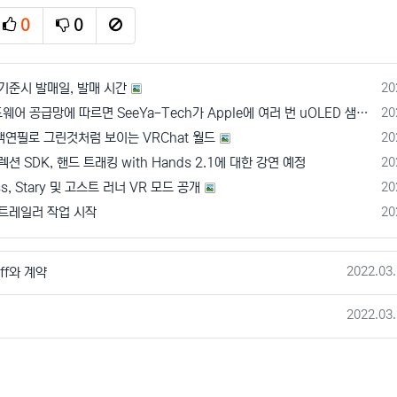
0
0
추천
비추천
신고
등
기준시 발매일, 발매 시간
20
등
[루머] 하드웨어 공급망에 따르면 SeeYa-Tech가 Apple에 여러 번 uOLED 샘플을 보냄
20
등
색연필로 그린것처럼 보이는 VRChat 월드
20
등
렉션 SDK, 핸드 트래킹 with Hands 2.1에 대한 강연 예정
20
등
ss, Stary 및 고스트 러너 VR 모드 공개
20
등
 트레일러 작업 시작
20
작성일
2022.03.
iff와 계약
작성일
2022.03.