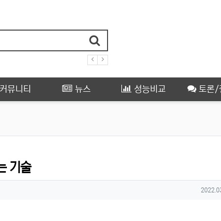
커뮤니티
뉴스
성능비교
토론/
는 기술
작성일
2022.0