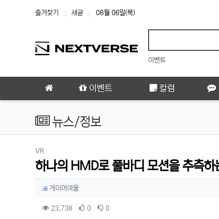
상단 네비
즐겨찾기
새글
08월 06일(목)
이벤트
메인 메뉴
이벤트
칼럼
뉴스/정보
분류
VR
하나의 HMD로 풀바디 모션을 추측하
작성자 정보
작성
게이머여울
컨텐츠 정보
조회
추천
비추천
23,738
0
0