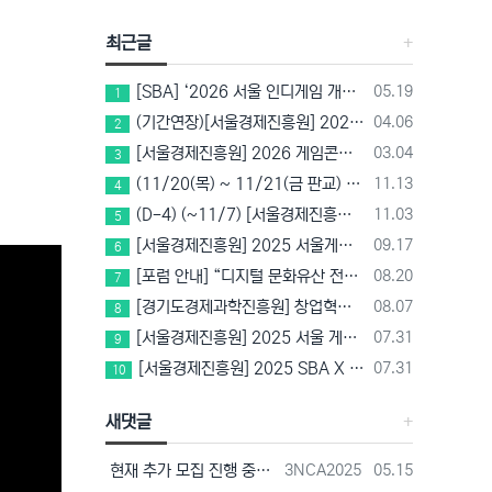
최근글
등록일
[SBA] ‘2026 서울 인디게임 개발 챌린지’ 참가팀 모집
05.19
1
등록일
(기간연장)[서울경제진흥원] 2026 게임마켓(차이나조이, BIC, 지스타) 서울관 참가기업 모집!(~5/8 15:00)
04.06
2
등록일
[서울경제진흥원] 2026 게임콘텐츠 사업화 지원사업 참가기업 모집(~3/26까지)
03.04
3
등록일
(11/20(목) ~ 11/21(금 판교) VR 행사 추천!! (갤럭시 XR/ 애플 비전프로 등 기기 체험, 메타퀘스트 경품)
11.13
4
등록일
(D-4) (~11/7) [서울경제진흥원] 2025 SBA X 스마일게이트, ‘게임랩 with STOVE INDIE’ 참가기업 모집
11.03
5
등록일
[서울경제진흥원] 2025 서울게임콘텐츠센터 게임스튜디오/게임랩 신규 입주기업 모집 중!(~10/14 15:00)
09.17
6
등록일
[포럼 안내] “디지털 문화유산 전략과 비전” – 경기도박물관 토크콘서트
08.20
7
등록일
[경기도경제과학진흥원] 창업혁신공간 컴퍼니빌더형 지원사업 2기 모집(~8/25)
08.07
8
등록일
[서울경제진흥원] 2025 서울 게임 공모전 참가자 모집(~8/22 17시)
07.31
9
등록일
[서울경제진흥원] 2025 SBA X 메르세데스 벤츠 코리아 게임 산업 상생 플랫폼 활용 게임개발 지원 참가기업 모집(~8/18 17시)
07.31
10
새댓글
등록자
등록일
현재 추가 모집 진행 중에 있습니다! 아래 링크로 확인 부탁드리겠습니다~! https://next-verse.com/community/1…
3NCA2025
05.15