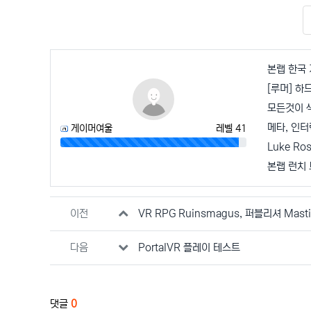
본랩 한국 
모든것이 
메타, 인터
게이머여울
레벨 41
96%
Luke Ro
본랩 런치
관련자료
이전
VR RPG Ruinsmagus, 퍼블리셔 Mast
다음
PortalVR 플레이 테스트
댓글
0