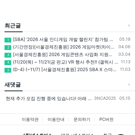
최근글
등록일
[SBA] ‘2026 서울 인디게임 개발 챌린지’ 참가팀 모집
05.19
1
등록일
(기간연장)[서울경제진흥원] 2026 게임마켓(차이나조이, BIC, 지스타) 서울관 참가기업 모집!(~5/8 15:00)
04.06
2
등록일
[서울경제진흥원] 2026 게임콘텐츠 사업화 지원사업 참가기업 모집(~3/26까지)
03.04
3
등록일
(11/20(목) ~ 11/21(금 판교) VR 행사 추천!! (갤럭시 XR/ 애플 비전프로 등 기기 체험, 메타퀘스트 경품)
11.13
4
등록일
(D-4) (~11/7) [서울경제진흥원] 2025 SBA X 스마일게이트, ‘게임랩 with STOVE INDIE’ 참가기업 모집
11.03
5
새댓글
등록자
등록일
현재 추가 모집 진행 중에 있습니다! 아래 링크로 확인 부탁드리겠습니다~! https://next-verse.com/community/1…
3NCA2025
05.15
이용약관
이용안내
문의하기
PC버전