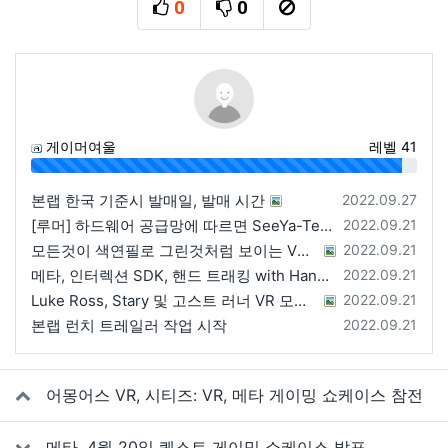
0
0
추천
비추천
신고
게이머여울
레벨 41
96%
등록일
본랩 한국 기준시 발매일, 발매 시간
2022.09.27
등록일
[루머] 하드웨어 공급망에 따르면 SeeYa-Tech가 Apple에 여러 번 uOLED 샘플을 보냄
2022.09.21
등록일
모든것이 색연필로 그린것처럼 보이는 VRChat 월드
2022.09.21
등록일
메타, 인터렉션 SDK, 핸드 트래킹 with Hands 2.1에 대한 강연 예정
2022.09.21
등록일
Luke Ross, Stary 및 고스트 러너 VR 모드 공개
2022.09.21
등록일
본랩 런치 트레일러 작업 시작
2022.09.21
관련자료
어몽어스 VR, 시티즈: VR, 메타 게이밍 쇼케이스 참전
메타, 4월 20일 퀘스트 게이밍 쇼케이스 발표