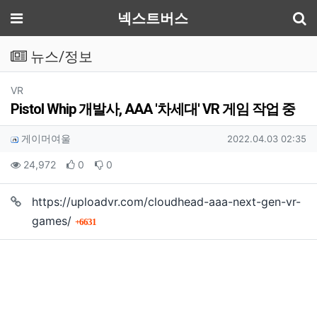
기
메뉴
넥스트버스
뉴스/정보
분류
VR
Pistol Whip 개발사, AAA '차세대' VR 게임 작업 중
작성자 정보
작성
작성일
게이머여울
2022.04.03 02:35
컨텐츠 정보
조회
추천
비추천
24,972
0
0
https://uploadvr.com/cloudhead-aaa-next-gen-vr-
본문
회 연결
games/
6631