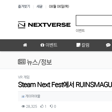
상단 네비
즐겨찾기
새글
08월 06일(목)
이벤트
메인 메뉴
이벤트
칼럼
뉴스/정보
분류
VR 게임
Steam Next Fest에서 RUINSM
작성자 정보
작성
게이머여울
컨텐츠 정보
조회
추천
비추천
28,325
1
0