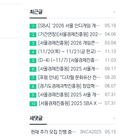
최근글
등록일
[SBA] ‘2026 서울 인디게임 개발 챌린지’ 참가팀 모집
05.19
1
등록일
(기간연장)[서울경제진흥원] 2026 게임마켓(차이나조이, BIC, 지스타) 서울관 참가기업 모집!(~5/8 15:00)
04.06
2
등록일
[서울경제진흥원] 2026 게임콘텐츠 사업화 지원사업 참가기업 모집(~3/26까지)
03.04
3
등록일
(11/20(목) ~ 11/21(금 판교) VR 행사 추천!! (갤럭시 XR/ 애플 비전프로 등 기기 체험, 메타퀘스트 경품)
11.13
4
등록일
(D-4) (~11/7) [서울경제진흥원] 2025 SBA X 스마일게이트, ‘게임랩 with STOVE INDIE’ 참가기업 모집
11.03
5
등록일
[서울경제진흥원] 2025 서울게임콘텐츠센터 게임스튜디오/게임랩 신규 입주기업 모집 중!(~10/14 15:00)
09.17
6
등록일
[포럼 안내] “디지털 문화유산 전략과 비전” – 경기도박물관 토크콘서트
08.20
7
등록일
[경기도경제과학진흥원] 창업혁신공간 컴퍼니빌더형 지원사업 2기 모집(~8/25)
08.07
8
등록일
[서울경제진흥원] 2025 서울 게임 공모전 참가자 모집(~8/22 17시)
07.31
9
등록일
[서울경제진흥원] 2025 SBA X 메르세데스 벤츠 코리아 게임 산업 상생 플랫폼 활용 게임개발 지원 참가기업 모집(~8/18 17시)
07.31
10
새댓글
등록자
등록일
현재 추가 모집 진행 중에 있습니다! 아래 링크로 확인 부탁드리겠습니다~! https://next-verse.com/community/1…
3NCA2025
05.15