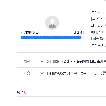
본랩 한국 
모든것이 
메타, 인터
게이머여울
레벨 41
96%
Luke Ro
본랩 런치
관련자료
이전
STRiDE, 6월에 멀티플레이어 모드 출시 
다음
RealityOS는 상표권이 등록되어 있고 6
댓글
0