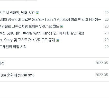
추천
비추천
신고
등
기준시 발매일, 발매 시간
20
등
[루머] 하드웨어 공급망에 따르면 SeeYa-Tech가 Apple에 여러 번 uOLED 샘플을 보냄
20
등
색연필로 그린것처럼 보이는 VRChat 월드
20
등
렉션 SDK, 핸드 트래킹 with Hands 2.1에 대한 강연 예정
20
등
ss, Stary 및 고스트 러너 VR 모드 공개
20
등
 트레일러 작업 시작
20
작성일
2022.05.
예정
작성일
2022.05.
월 8일 출원 예정으로 보임