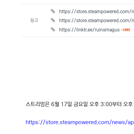
https://store.steampowered.co
본문
링크
https://store.steampowered.co
회
https://linktr.ee/ruinsmagus
14981
스트리밍은 6월 17일 금요일 오후 3:00부터 오후 
https://store.steampowered.com/news/