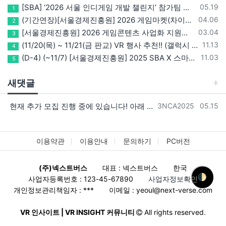
등록일
[SBA] ‘2026 서울 인디게임 개발 챌린지’ 참가팀 모집
05.19
1
등록일
(기간연장)[서울경제진흥원] 2026 게임마켓(차이나조이, BIC, 지스타) 서울관 참가기업 모집!(~5/8 15:00)
04.06
2
등록일
[서울경제진흥원] 2026 게임콘텐츠 사업화 지원사업 참가기업 모집(~3/26까지)
03.04
3
등록일
(11/20(목) ~ 11/21(금 판교) VR 행사 추천!! (갤럭시 XR/ 애플 비전프로 등 기기 체험, 메타퀘스트 경품)
11.13
4
등록일
(D-4) (~11/7) [서울경제진흥원] 2025 SBA X 스마일게이트, ‘게임랩 with STOVE INDIE’ 참가기업 모집
11.03
5
새댓글
등록자
등록일
현재 추가 모집 진행 중에 있습니다! 아래 링크로 확인 부탁드리겠습니다~! https://next-verse.com/community/1…
3NCA2025
05.15
이용약관
이용안내
문의하기
PC버전
(주)넥스트버스
대표 : 넥스트버스
한국
🌓
사업자등록번호 : 123-45-67890
사업자정보확인
개인정보관리책임자 : ***
이메일 :
yeoul@next-verse.com
VR 인사이트 | VR INSIGHT 커뮤니티
All rights reserved.