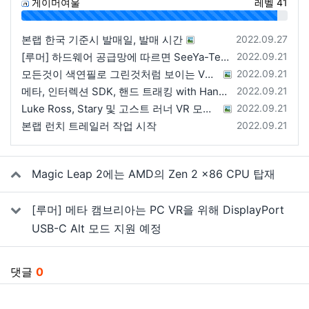
게이머여울
레벨 41
96%
등록일
본랩 한국 기준시 발매일, 발매 시간
2022.09.27
등록일
[루머] 하드웨어 공급망에 따르면 SeeYa-Tech가 Apple에 여러 번 uOLED 샘플을 보냄
2022.09.21
등록일
모든것이 색연필로 그린것처럼 보이는 VRChat 월드
2022.09.21
등록일
메타, 인터렉션 SDK, 핸드 트래킹 with Hands 2.1에 대한 강연 예정
2022.09.21
등록일
Luke Ross, Stary 및 고스트 러너 VR 모드 공개
2022.09.21
등록일
본랩 런치 트레일러 작업 시작
2022.09.21
관련자료
Magic Leap 2에는 AMD의 Zen 2 x86 CPU 탑재
[루머] 메타 캠브리아는 PC VR을 위해 DisplayPort
USB-C Alt 모드 지원 예정
댓글
0