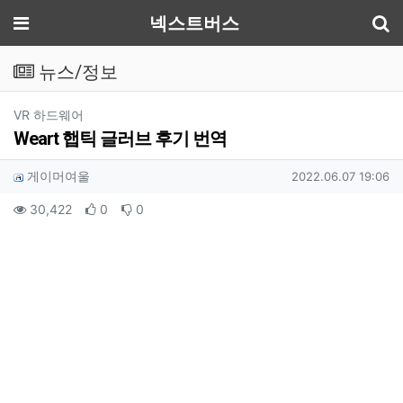
기
메뉴
넥스트버스
뉴스/정보
분류
VR 하드웨어
Weart 햅틱 글러브 후기 번역
작성자 정보
작성
작성일
게이머여울
2022.06.07 19:06
컨텐츠 정보
조회
추천
비추천
30,422
0
0
본문