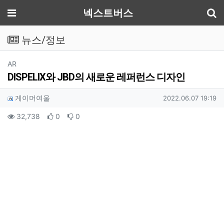
기
메뉴
넥스트버스
뉴스/정보
분류
AR
DISPELIX와 JBD의 새로운 레퍼런스 디자인
작성자 정보
작성
작성일
게이머여울
2022.06.07 19:19
컨텐츠 정보
조회
추천
비추천
32,738
0
0
본문