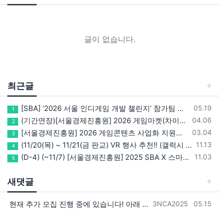
글이 없습니다.
최근글
등록일
[SBA] ‘2026 서울 인디게임 개발 챌린지’ 참가팀 모집
05.19
1
등록일
(기간연장)[서울경제진흥원] 2026 게임마켓(차이나조이, BIC, 지스타) 서울관 참가기업 모집!(~5/8 15:00)
04.06
2
등록일
[서울경제진흥원] 2026 게임콘텐츠 사업화 지원사업 참가기업 모집(~3/26까지)
03.04
3
등록일
(11/20(목) ~ 11/21(금 판교) VR 행사 추천!! (갤럭시 XR/ 애플 비전프로 등 기기 체험, 메타퀘스트 경품)
11.13
4
등록일
(D-4) (~11/7) [서울경제진흥원] 2025 SBA X 스마일게이트, ‘게임랩 with STOVE INDIE’ 참가기업 모집
11.03
5
새댓글
등록자
등록일
현재 추가 모집 진행 중에 있습니다! 아래 링크로 확인 부탁드리겠습니다~! https://next-verse.com/community/1…
3NCA2025
05.15