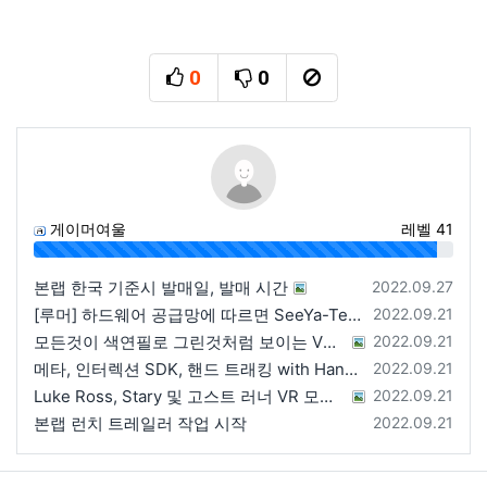
0
0
추천
비추천
신고
게이머여울
레벨 41
96%
등록일
본랩 한국 기준시 발매일, 발매 시간
2022.09.27
등록일
[루머] 하드웨어 공급망에 따르면 SeeYa-Tech가 Apple에 여러 번 uOLED 샘플을 보냄
2022.09.21
등록일
모든것이 색연필로 그린것처럼 보이는 VRChat 월드
2022.09.21
등록일
메타, 인터렉션 SDK, 핸드 트래킹 with Hands 2.1에 대한 강연 예정
2022.09.21
등록일
Luke Ross, Stary 및 고스트 러너 VR 모드 공개
2022.09.21
등록일
본랩 런치 트레일러 작업 시작
2022.09.21
관련자료