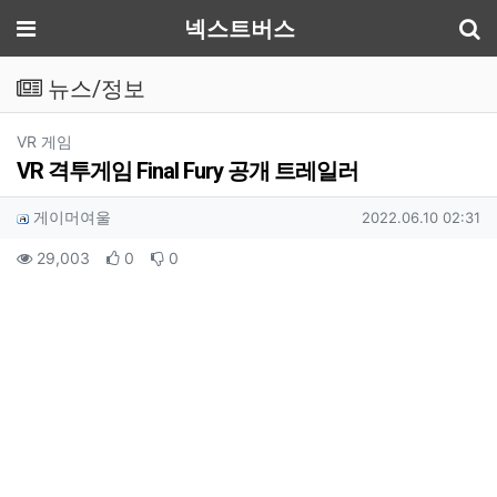
기
메뉴
넥스트버스
뉴스/정보
분류
VR 게임
VR 격투게임 Final Fury 공개 트레일러
작성자 정보
작성
작성일
게이머여울
2022.06.10 02:31
컨텐츠 정보
조회
추천
비추천
29,003
0
0
본문