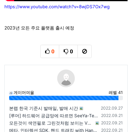
https://www.youtube.com/watch?v=8wjDS7Ox7wg
2023년 모든 주요 플랫폼 출시 예정
0
0
추천
비추천
신고
게이머여울
레벨 41
96%
등록일
본랩 한국 기준시 발매일, 발매 시간
2022.09.27
등록일
[루머] 하드웨어 공급망에 따르면 SeeYa-Tech가 Apple에 여러 번 uOLED 샘플을 보냄
2022.09.21
등록일
모든것이 색연필로 그린것처럼 보이는 VRChat 월드
2022.09.21
등록일
메타, 인터렉션 SDK, 핸드 트래킹 with Hands 2.1에 대한 강연 예정
2022.09.21