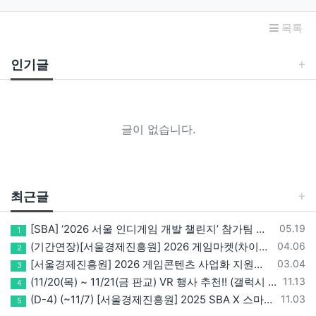
목록
인기글
글이 없습니다.
최근글
등록일
[SBA] ‘2026 서울 인디게임 개발 챌린지’ 참가팀 모집
05.19
1
등록일
(기간연장)[서울경제진흥원] 2026 게임마켓(차이나조이, BIC, 지스타) 서울관 참가기업 모집!(~5/8 15:00)
04.06
2
등록일
[서울경제진흥원] 2026 게임콘텐츠 사업화 지원사업 참가기업 모집(~3/26까지)
03.04
3
등록일
(11/20(목) ~ 11/21(금 판교) VR 행사 추천!! (갤럭시 XR/ 애플 비전프로 등 기기 체험, 메타퀘스트 경품)
11.13
4
등록일
(D-4) (~11/7) [서울경제진흥원] 2025 SBA X 스마일게이트, ‘게임랩 with STOVE INDIE’ 참가기업 모집
11.03
5