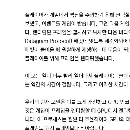
플레이어가 게임에서 액션을 수행하기 위해 클릭할 
보냈고, 이벤트를 게임이 받습니다. 그런 다음 게임
다. 렌더링된 프레임을 캡처하고 복사한 다음 비디오
Datagram Protocol) 패킷에 맞도록 패킷
패킷이 들어올 때 원활하게 재생하는 데 도움이 되
플레이어를 위해 프레임을 렌더링했습니다.
이 모든 일이 너무 빨리 일어나서 플레이어는 클릭
는 약간의 시간이 걸립니다. 그리고 이러한 시간이
우리의 현재 모델은 이를 크게 개선하고 GPU 인
것은 게임이 프레임을 렌더링할 때 GPU에서 렌더
니다. 이 프로세스는 훨씬 더 효율적이며 GPU와 
프레임도 원시 프레임보다 작아집니다.