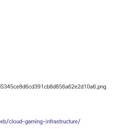
eb/cloud-gaming-infrastructure/