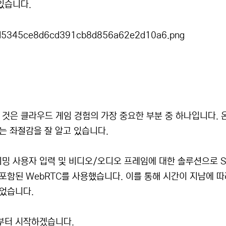
있습니다.
것은 클라우드 게임 경험의 가장 중요한 부분 중 하나입니다. 
는 좌절감을 잘 알고 있습니다.
밍 사용자 입력 및 비디오/오디오 프레임에 대한 솔루션으로 SR
ol)기술이 포함된 WebRTC를 사용했습니다. 이를 통해 시간이 지남에 
있었습니다.
부터 시작하겠습니다.