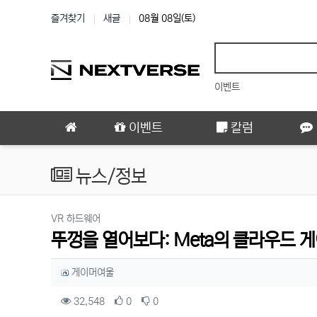
상단 네비
즐겨찾기
새글
08월 08일(토)
이벤트
메인 메뉴
이벤트
칼럼
뉴스/정보
분류
VR 하드웨어
뚜껑을 열어보다: Meta의 클라우드 
작성자 정보
작성
게이머여울
컨텐츠 정보
조회
추천
비추천
32,548
0
0