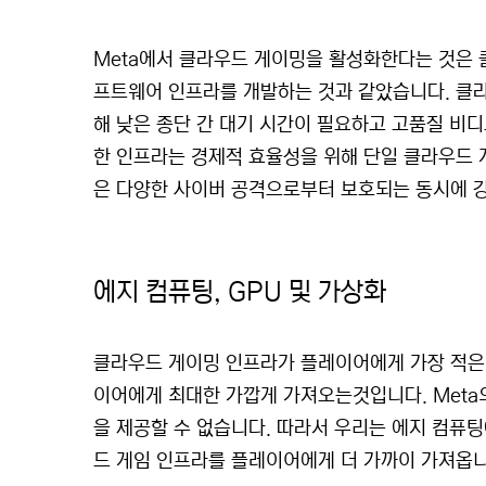
Meta에서 클라우드 게이밍을 활성화한다는 것은 
프트웨어 인프라를 개발하는 것과 같았습니다. 클
해 낮은 종단 간 대기 시간이 필요하고 고품질 비
한 인프라는 경제적 효율성을 위해 단일 클라우드 게
은 다양한 사이버 공격으로부터 보호되는 동시에 
에지 컴퓨팅, GPU 및 가상화
클라우드 게이밍 인프라가 플레이어에게 가장 적은
이어에게 최대한 가깝게 가져오는것입니다. Meta
을 제공할 수 없습니다. 따라서 우리는 에지 컴퓨
드 게임 인프라를 플레이어에게 더 가까이 가져옵니