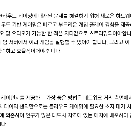
클라우드 게이밍에 내재된 문제를 해결하기 위해 새로운 하드웨
라우드 기반 게이밍은 빠르고 부드러운 게임 플레이 경험을 제공
디오 및 오디오가 가능한 한 적은 지터값으로 스트리밍되어야합니
임 서버에서 여러 게임을 실행할 수 있어야 합니다. 그리고 이
강력하고 효율적이어야 합니다.
 레이턴시를 제공하는 가장 좋은 방법은 네트워크 거리 측면에
의 데이터 센터만으로는 클라우드 게이밍에 필요한 초저 대기 
팅에 의존하여 인구가 많은 대도시 지역에 있는 에지에 배포하여
다.