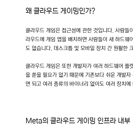
왜 클라우드 게이밍인가?
클라우드 게임은 접근성에 관한 것입니다. 사람들
라우드에 게임 앱을 배치하면 사람들이 새 하드웨
도 없습니다. 데스크톱 및 모바일 장치 간 원활한 
클라우드 게임은 또한 개발자가 여러 하드웨어 플랫
을 쏟을 필요가 없기 때문에 기존보다 쉬운 개발자
면 되고 여러 종류의 바이너리 없이도 여러 장치에 
Meta의 클라우드 게이밍 인프라 내부