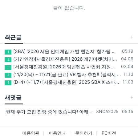
글이 없습니다.
최근글
등록일
[SBA] ‘2026 서울 인디게임 개발 챌린지’ 참가팀 모집
05.19
1
등록일
(기간연장)[서울경제진흥원] 2026 게임마켓(차이나조이, BIC, 지스타) 서울관 참가기업 모집!(~5/8 15:00)
04.06
2
등록일
[서울경제진흥원] 2026 게임콘텐츠 사업화 지원사업 참가기업 모집(~3/26까지)
03.04
3
등록일
(11/20(목) ~ 11/21(금 판교) VR 행사 추천!! (갤럭시 XR/ 애플 비전프로 등 기기 체험, 메타퀘스트 경품)
11.13
4
등록일
(D-4) (~11/7) [서울경제진흥원] 2025 SBA X 스마일게이트, ‘게임랩 with STOVE INDIE’ 참가기업 모집
11.03
5
새댓글
등록자
등록일
현재 추가 모집 진행 중에 있습니다! 아래 링크로 확인 부탁드리겠습니다~! https://next-verse.com/community/1…
3NCA2025
05.15
이용약관
이용안내
문의하기
PC버전