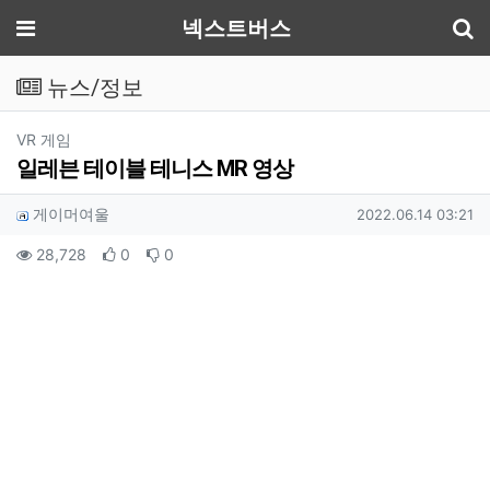
기
메뉴
넥스트버스
뉴스/정보
분류
VR 게임
일레븐 테이블 테니스 MR 영상
작성자 정보
작성
작성일
게이머여울
2022.06.14 03:21
컨텐츠 정보
조회
추천
비추천
28,728
0
0
본문