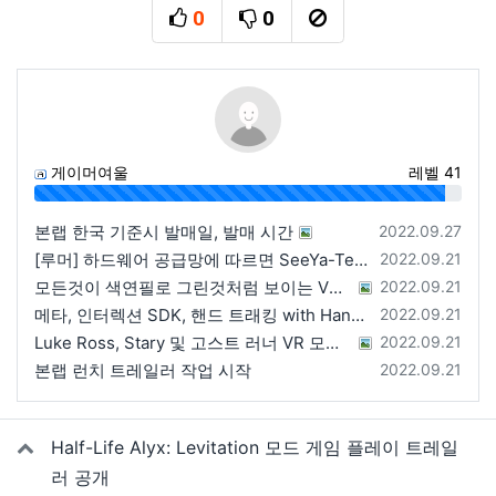
0
0
추천
비추천
신고
게이머여울
레벨 41
96%
등록일
본랩 한국 기준시 발매일, 발매 시간
2022.09.27
등록일
[루머] 하드웨어 공급망에 따르면 SeeYa-Tech가 Apple에 여러 번 uOLED 샘플을 보냄
2022.09.21
등록일
모든것이 색연필로 그린것처럼 보이는 VRChat 월드
2022.09.21
등록일
메타, 인터렉션 SDK, 핸드 트래킹 with Hands 2.1에 대한 강연 예정
2022.09.21
등록일
Luke Ross, Stary 및 고스트 러너 VR 모드 공개
2022.09.21
등록일
본랩 런치 트레일러 작업 시작
2022.09.21
관련자료
Half-Life Alyx: Levitation 모드 게임 플레이 트레일
러 공개