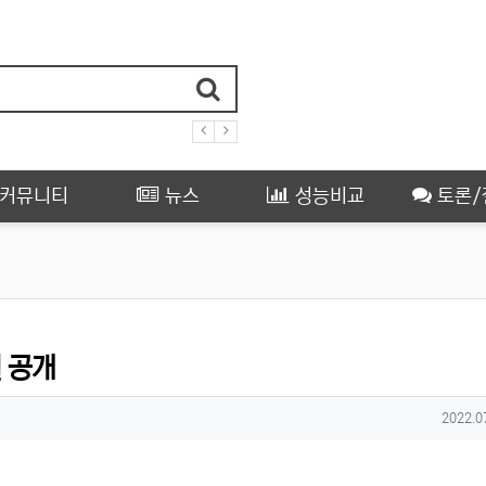
커뮤니티
뉴스
성능비교
토론/
일 공개
작성일
2022.0