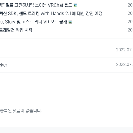
등
색연필로 그린것처럼 보이는 VRChat 월드
20
등
렉션 SDK, 핸드 트래킹 with Hands 2.1에 대한 강연 예정
20
등
ss, Stary 및 고스트 러너 VR 모드 공개
20
등
 트레일러 작업 시작
20
작성일
2022.07.
작성일
2022.07.
ker
등록된 댓글이 없습니다.