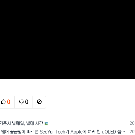
0
0
추천
비추천
신고
등
기준시 발매일, 발매 시간
20
등
[루머] 하드웨어 공급망에 따르면 SeeYa-Tech가 Apple에 여러 번 uOLED 샘플을 보냄
20