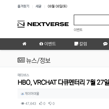
상단 네비
즐겨찾기
새글
08월 08일(토)
이벤트
메인 메뉴
이벤트
칼럼
뉴스/정보
분류
메타버스
HBO, VRCHAT 다큐멘터리 7월 27
작성자 정보
작성
게이머여울
컨텐츠 정보
조회
추천
비추천
47,643
0
0