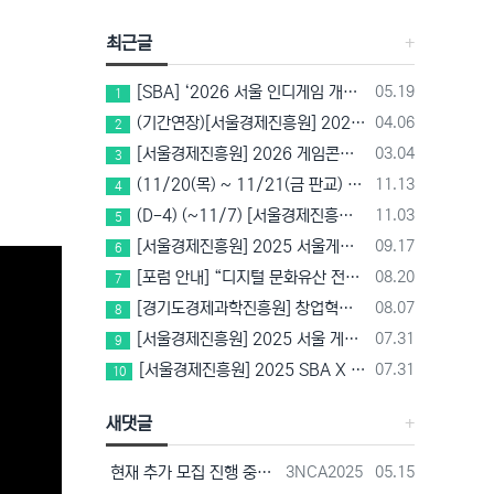
최근글
등록일
[SBA] ‘2026 서울 인디게임 개발 챌린지’ 참가팀 모집
05.19
1
등록일
(기간연장)[서울경제진흥원] 2026 게임마켓(차이나조이, BIC, 지스타) 서울관 참가기업 모집!(~5/8 15:00)
04.06
2
등록일
[서울경제진흥원] 2026 게임콘텐츠 사업화 지원사업 참가기업 모집(~3/26까지)
03.04
3
등록일
(11/20(목) ~ 11/21(금 판교) VR 행사 추천!! (갤럭시 XR/ 애플 비전프로 등 기기 체험, 메타퀘스트 경품)
11.13
4
등록일
(D-4) (~11/7) [서울경제진흥원] 2025 SBA X 스마일게이트, ‘게임랩 with STOVE INDIE’ 참가기업 모집
11.03
5
등록일
[서울경제진흥원] 2025 서울게임콘텐츠센터 게임스튜디오/게임랩 신규 입주기업 모집 중!(~10/14 15:00)
09.17
6
등록일
[포럼 안내] “디지털 문화유산 전략과 비전” – 경기도박물관 토크콘서트
08.20
7
등록일
[경기도경제과학진흥원] 창업혁신공간 컴퍼니빌더형 지원사업 2기 모집(~8/25)
08.07
8
등록일
[서울경제진흥원] 2025 서울 게임 공모전 참가자 모집(~8/22 17시)
07.31
9
등록일
[서울경제진흥원] 2025 SBA X 메르세데스 벤츠 코리아 게임 산업 상생 플랫폼 활용 게임개발 지원 참가기업 모집(~8/18 17시)
07.31
10
새댓글
등록자
등록일
현재 추가 모집 진행 중에 있습니다! 아래 링크로 확인 부탁드리겠습니다~! https://next-verse.com/community/1…
3NCA2025
05.15