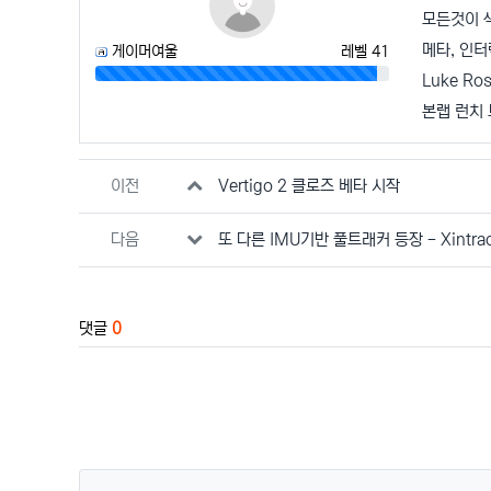
모든것이 
메타, 인터
게이머여울
레벨 41
96%
Luke Ro
본랩 런치
관련자료
이전
Vertigo 2 클로즈 베타 시작
다음
또 다른 IMU기반 풀트래커 등장 - Xintrac
댓글
0