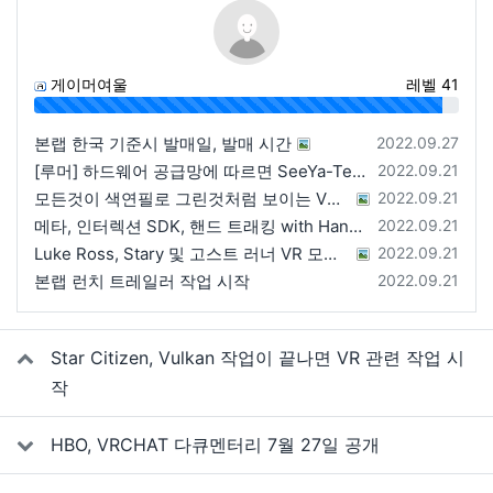
게이머여울
레벨 41
96%
등록일
본랩 한국 기준시 발매일, 발매 시간
2022.09.27
등록일
[루머] 하드웨어 공급망에 따르면 SeeYa-Tech가 Apple에 여러 번 uOLED 샘플을 보냄
2022.09.21
등록일
모든것이 색연필로 그린것처럼 보이는 VRChat 월드
2022.09.21
등록일
메타, 인터렉션 SDK, 핸드 트래킹 with Hands 2.1에 대한 강연 예정
2022.09.21
등록일
Luke Ross, Stary 및 고스트 러너 VR 모드 공개
2022.09.21
등록일
본랩 런치 트레일러 작업 시작
2022.09.21
관련자료
Star Citizen, Vulkan 작업이 끝나면 VR 관련 작업 시
작
HBO, VRCHAT 다큐멘터리 7월 27일 공개