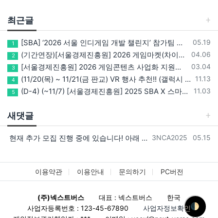
최근글
등록일
[SBA] ‘2026 서울 인디게임 개발 챌린지’ 참가팀 모집
05.19
1
등록일
(기간연장)[서울경제진흥원] 2026 게임마켓(차이나조이, BIC, 지스타) 서울관 참가기업 모집!(~5/8 15:00)
04.06
2
등록일
[서울경제진흥원] 2026 게임콘텐츠 사업화 지원사업 참가기업 모집(~3/26까지)
03.04
3
등록일
(11/20(목) ~ 11/21(금 판교) VR 행사 추천!! (갤럭시 XR/ 애플 비전프로 등 기기 체험, 메타퀘스트 경품)
11.13
4
등록일
(D-4) (~11/7) [서울경제진흥원] 2025 SBA X 스마일게이트, ‘게임랩 with STOVE INDIE’ 참가기업 모집
11.03
5
새댓글
등록자
등록일
현재 추가 모집 진행 중에 있습니다! 아래 링크로 확인 부탁드리겠습니다~! https://next-verse.com/community/1…
3NCA2025
05.15
이용약관
이용안내
문의하기
PC버전
(주)넥스트버스
대표 : 넥스트버스
한국
🌓
사업자등록번호 : 123-45-67890
사업자정보확인