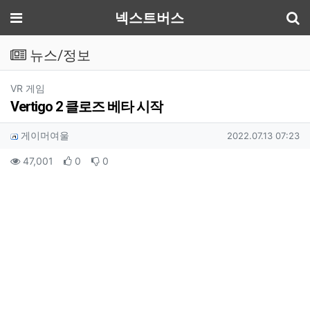
기
메뉴
넥스트버스
뉴스/정보
분류
VR 게임
Vertigo 2 클로즈 베타 시작
작성자 정보
작성
작성일
게이머여울
2022.07.13 07:23
컨텐츠 정보
조회
추천
비추천
47,001
0
0
본문