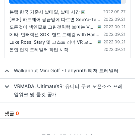
96%
등록일
본랩 한국 기준시 발매일, 발매 시간
2022.09.27
등록일
[루머] 하드웨어 공급망에 따르면 SeeYa-Tech가 Apple에 여러 번 uOLED 샘플을 보냄
2022.09.21
등록일
모든것이 색연필로 그린것처럼 보이는 VRChat 월드
2022.09.21
등록일
메타, 인터렉션 SDK, 핸드 트래킹 with Hands 2.1에 대한 강연 예정
2022.09.21
등록일
Luke Ross, Stary 및 고스트 러너 VR 모드 공개
2022.09.21
등록일
본랩 런치 트레일러 작업 시작
2022.09.21
관련자료
Walkabout Mini Golf - Labyrinth 티저 트레일러
VRMADA, UltimateXR: 유니티 무료 오픈소스 프레
임워크 및 툴킷 공개
댓글
0