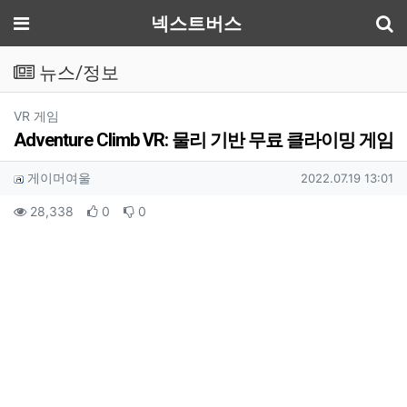
기
메뉴
넥스트버스
뉴스/정보
분류
VR 게임
Adventure Climb VR: 물리 기반 무료 클라이밍 게임
작성자 정보
작성
작성일
게이머여울
2022.07.19 13:01
컨텐츠 정보
조회
추천
비추천
28,338
0
0
본문