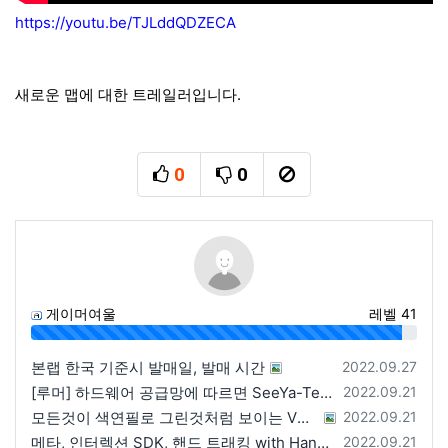
https://youtu.be/TJLddQDZECA
새로운 맵에 대한 트레일러입니다.
0
0
추천
비추천
신고
게이머여울
레벨 41
96%
등록일
본랩 한국 기준시 발매일, 발매 시간
2022.09.27
등록일
[루머] 하드웨어 공급망에 따르면 SeeYa-Tech가 Apple에 여러 번 uOLED 샘플을 보냄
2022.09.21
등록일
모든것이 색연필로 그린것처럼 보이는 VRChat 월드
2022.09.21
등록일
메타, 인터렉션 SDK, 핸드 트래킹 with Hands 2.1에 대한 강연 예정
2022.09.21