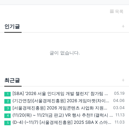
목록
인기글
글이 없습니다.
최근글
등록일
[SBA] ‘2026 서울 인디게임 개발 챌린지’ 참가팀 모집
05.19
1
등록일
(기간연장)[서울경제진흥원] 2026 게임마켓(차이나조이, BIC, 지스타) 서울관 참가기업 모집!(~5/8 15:00)
04.06
2
등록일
[서울경제진흥원] 2026 게임콘텐츠 사업화 지원사업 참가기업 모집(~3/26까지)
03.04
3
등록일
(11/20(목) ~ 11/21(금 판교) VR 행사 추천!! (갤럭시 XR/ 애플 비전프로 등 기기 체험, 메타퀘스트 경품)
11.13
4
등록일
(D-4) (~11/7) [서울경제진흥원] 2025 SBA X 스마일게이트, ‘게임랩 with STOVE INDIE’ 참가기업 모집
11.03
5