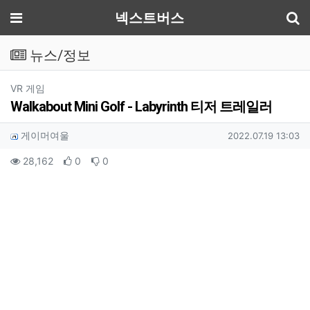
기
메뉴
넥스트버스
뉴스/정보
분류
VR 게임
Walkabout Mini Golf - Labyrinth 티저 트레일러
작성자 정보
작성
작성일
게이머여울
2022.07.19 13:03
컨텐츠 정보
조회
추천
비추천
28,162
0
0
본문