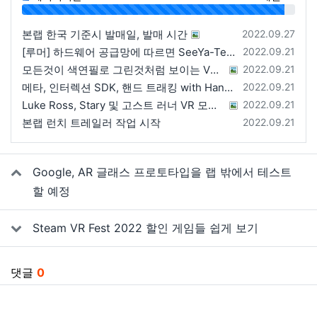
96%
등록일
본랩 한국 기준시 발매일, 발매 시간
2022.09.27
등록일
[루머] 하드웨어 공급망에 따르면 SeeYa-Tech가 Apple에 여러 번 uOLED 샘플을 보냄
2022.09.21
등록일
모든것이 색연필로 그린것처럼 보이는 VRChat 월드
2022.09.21
등록일
메타, 인터렉션 SDK, 핸드 트래킹 with Hands 2.1에 대한 강연 예정
2022.09.21
등록일
Luke Ross, Stary 및 고스트 러너 VR 모드 공개
2022.09.21
등록일
본랩 런치 트레일러 작업 시작
2022.09.21
관련자료
Google, AR 글래스 프로토타입을 랩 밖에서 테스트
할 예정
Steam VR Fest 2022 할인 게임들 쉽게 보기
댓글
0