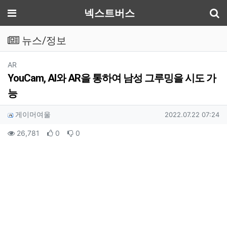
기
메뉴
넥스트버스
뉴스/정보
분류
AR
YouCam, AI와 AR을 통하여 남성 그루밍을 시도 가
능
작성자 정보
작성
작성일
게이머여울
2022.07.22 07:24
컨텐츠 정보
조회
추천
비추천
26,781
0
0
본문