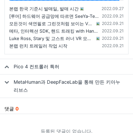
등록일
본랩 한국 기준시 발매일, 발매 시간
2022.09.27
등록일
[루머] 하드웨어 공급망에 따르면 SeeYa-Tech가 Apple에 여러 번 uOLED 샘플을 보냄
2022.09.21
등록일
모든것이 색연필로 그린것처럼 보이는 VRChat 월드
2022.09.21
등록일
메타, 인터렉션 SDK, 핸드 트래킹 with Hands 2.1에 대한 강연 예정
2022.09.21
등록일
Luke Ross, Stary 및 고스트 러너 VR 모드 공개
2022.09.21
등록일
본랩 런치 트레일러 작업 시작
2022.09.21
관련자료
Pico 4 컨트롤러 특허
MetaHuman과 DeepFaceLab을 통해 만든 키아누
리브스
댓글
0
등록된 댓글이 없습니다.