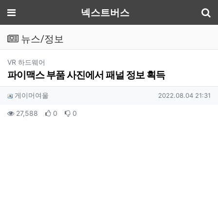
기
메뉴
넥스트버스
뉴스/정보
분류
VR 하드웨어
파이맥스 부품 사진에서 패널 정보 획득
작성자 정보
작성
작성일
게이머여울
2022.08.04 21:31
컨텐츠 정보
조회
추천
비추천
27,588
0
0
본문