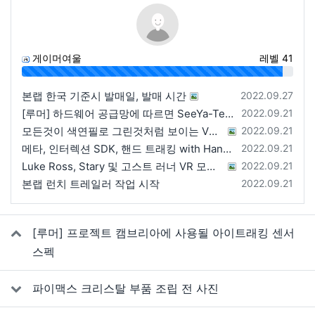
게이머여울
레벨 41
96%
등록일
본랩 한국 기준시 발매일, 발매 시간
2022.09.27
등록일
[루머] 하드웨어 공급망에 따르면 SeeYa-Tech가 Apple에 여러 번 uOLED 샘플을 보냄
2022.09.21
등록일
모든것이 색연필로 그린것처럼 보이는 VRChat 월드
2022.09.21
등록일
메타, 인터렉션 SDK, 핸드 트래킹 with Hands 2.1에 대한 강연 예정
2022.09.21
등록일
Luke Ross, Stary 및 고스트 러너 VR 모드 공개
2022.09.21
등록일
본랩 런치 트레일러 작업 시작
2022.09.21
관련자료
[루머] 프로젝트 캠브리아에 사용될 아이트래킹 센서
스펙
파이맥스 크리스탈 부품 조립 전 사진