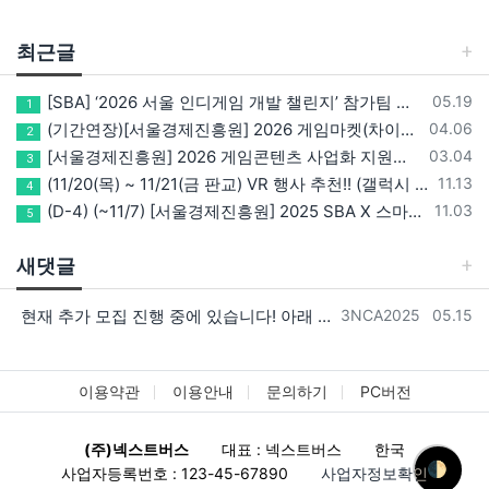
최근글
등록일
[SBA] ‘2026 서울 인디게임 개발 챌린지’ 참가팀 모집
05.19
1
등록일
(기간연장)[서울경제진흥원] 2026 게임마켓(차이나조이, BIC, 지스타) 서울관 참가기업 모집!(~5/8 15:00)
04.06
2
등록일
[서울경제진흥원] 2026 게임콘텐츠 사업화 지원사업 참가기업 모집(~3/26까지)
03.04
3
등록일
(11/20(목) ~ 11/21(금 판교) VR 행사 추천!! (갤럭시 XR/ 애플 비전프로 등 기기 체험, 메타퀘스트 경품)
11.13
4
등록일
(D-4) (~11/7) [서울경제진흥원] 2025 SBA X 스마일게이트, ‘게임랩 with STOVE INDIE’ 참가기업 모집
11.03
5
새댓글
등록자
등록일
현재 추가 모집 진행 중에 있습니다! 아래 링크로 확인 부탁드리겠습니다~! https://next-verse.com/community/1…
3NCA2025
05.15
이용약관
이용안내
문의하기
PC버전
(주)넥스트버스
대표 : 넥스트버스
한국
🌓
사업자등록번호 : 123-45-67890
사업자정보확인