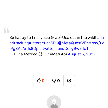
So happy to finally see Grab+Use out in the wild!
#ha
ndtracking
#interactionSDK
@MetaQuestVR
https://t.c
o/gZAsArds8Q
pic.twitter.com/Dooy9wzdq1
— Luca Mefisto (@LucaMefisto)
August 5, 2022
0
0
추천
비추천
신고