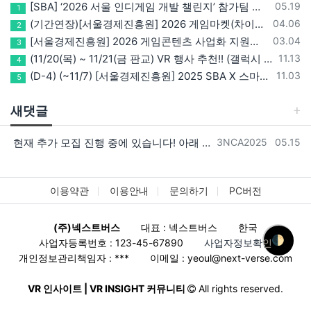
등록일
[SBA] ‘2026 서울 인디게임 개발 챌린지’ 참가팀 모집
05.19
1
등록일
(기간연장)[서울경제진흥원] 2026 게임마켓(차이나조이, BIC, 지스타) 서울관 참가기업 모집!(~5/8 15:00)
04.06
2
등록일
[서울경제진흥원] 2026 게임콘텐츠 사업화 지원사업 참가기업 모집(~3/26까지)
03.04
3
등록일
(11/20(목) ~ 11/21(금 판교) VR 행사 추천!! (갤럭시 XR/ 애플 비전프로 등 기기 체험, 메타퀘스트 경품)
11.13
4
등록일
(D-4) (~11/7) [서울경제진흥원] 2025 SBA X 스마일게이트, ‘게임랩 with STOVE INDIE’ 참가기업 모집
11.03
5
새댓글
등록자
등록일
현재 추가 모집 진행 중에 있습니다! 아래 링크로 확인 부탁드리겠습니다~! https://next-verse.com/community/1…
3NCA2025
05.15
이용약관
이용안내
문의하기
PC버전
(주)넥스트버스
대표 : 넥스트버스
한국
🌓
사업자등록번호 : 123-45-67890
사업자정보확인
개인정보관리책임자 : ***
이메일 :
yeoul@next-verse.com
VR 인사이트 | VR INSIGHT 커뮤니티
All rights reserved.