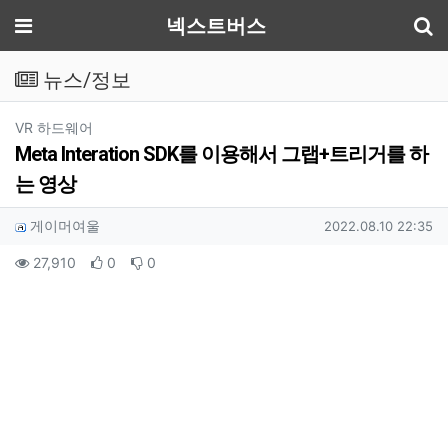
기
메뉴
넥스트버스
뉴스/정보
분류
VR 하드웨어
Meta Interation SDK를 이용해서 그랩+트리거를 하
는 영상
작성자 정보
작성
작성일
게이머여울
2022.08.10 22:35
컨텐츠 정보
조회
추천
비추천
27,910
0
0
본문