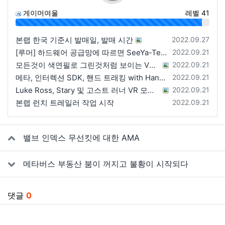
게이머여울
레벨 41
96%
등록일
본랩 한국 기준시 발매일, 발매 시간
2022.09.27
등록일
[루머] 하드웨어 공급망에 따르면 SeeYa-Tech가 Apple에 여러 번 uOLED 샘플을 보냄
2022.09.21
등록일
모든것이 색연필로 그린것처럼 보이는 VRChat 월드
2022.09.21
등록일
메타, 인터렉션 SDK, 핸드 트래킹 with Hands 2.1에 대한 강연 예정
2022.09.21
등록일
Luke Ross, Stary 및 고스트 러너 VR 모드 공개
2022.09.21
등록일
본랩 런치 트레일러 작업 시작
2022.09.21
관련자료
밸브 인덱스 무선킷에 대한 AMA
메타버스 부동산 붐이 꺼지고 불황이 시작되다
댓글
0