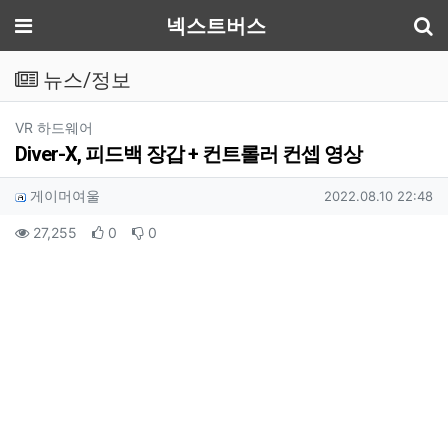
기
메뉴
넥스트버스
뉴스/정보
분류
VR 하드웨어
Diver-X, 피드백 장갑 + 컨트롤러 컨셉 영상
작성자 정보
작성
작성일
게이머여울
2022.08.10 22:48
컨텐츠 정보
조회
추천
비추천
27,255
0
0
본문