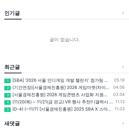
인기글
글이 없습니다.
최근글
등록일
[SBA] ‘2026 서울 인디게임 개발 챌린지’ 참가팀 모집
05.19
1
등록일
(기간연장)[서울경제진흥원] 2026 게임마켓(차이나조이, BIC, 지스타) 서울관 참가기업 모집!(~5/8 15:00)
04.06
2
등록일
[서울경제진흥원] 2026 게임콘텐츠 사업화 지원사업 참가기업 모집(~3/26까지)
03.04
3
등록일
(11/20(목) ~ 11/21(금 판교) VR 행사 추천!! (갤럭시 XR/ 애플 비전프로 등 기기 체험, 메타퀘스트 경품)
11.13
4
등록일
(D-4) (~11/7) [서울경제진흥원] 2025 SBA X 스마일게이트, ‘게임랩 with STOVE INDIE’ 참가기업 모집
11.03
5
새댓글