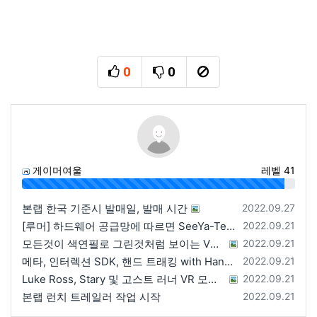
0
0
추천
비추천
신고
게이머여울
레벨 41
96%
등록일
본랩 한국 기준시 발매일, 발매 시간
2022.09.27
등록일
[루머] 하드웨어 공급망에 따르면 SeeYa-Tech가 Apple에 여러 번 uOLED 샘플을 보냄
2022.09.21
등록일
모든것이 색연필로 그린것처럼 보이는 VRChat 월드
2022.09.21
등록일
메타, 인터렉션 SDK, 핸드 트래킹 with Hands 2.1에 대한 강연 예정
2022.09.21
등록일
Luke Ross, Stary 및 고스트 러너 VR 모드 공개
2022.09.21
등록일
본랩 런치 트레일러 작업 시작
2022.09.21