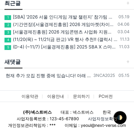
최근글
등록일
[SBA] ‘2026 서울 인디게임 개발 챌린지’ 참가팀 모집
05.19
1
등록일
(기간연장)[서울경제진흥원] 2026 게임마켓(차이나조이, BIC, 지스타) 서울관 참가기업 모집!(~5/8 15:00)
04.06
2
등록일
[서울경제진흥원] 2026 게임콘텐츠 사업화 지원사업 참가기업 모집(~3/26까지)
03.04
3
등록일
(11/20(목) ~ 11/21(금 판교) VR 행사 추천!! (갤럭시 XR/ 애플 비전프로 등 기기 체험, 메타퀘스트 경품)
11.13
4
등록일
(D-4) (~11/7) [서울경제진흥원] 2025 SBA X 스마일게이트, ‘게임랩 with STOVE INDIE’ 참가기업 모집
11.03
5
새댓글
등록자
등록일
현재 추가 모집 진행 중에 있습니다! 아래 링크로 확인 부탁드리겠습니다~! https://next-verse.com/community/1…
3NCA2025
05.15
이용약관
이용안내
문의하기
PC버전
(주)넥스트버스
대표 : 넥스트버스
한국
🌓
사업자등록번호 : 123-45-67890
사업자정보확인
개인정보관리책임자 : ***
이메일 :
yeoul@next-verse.com