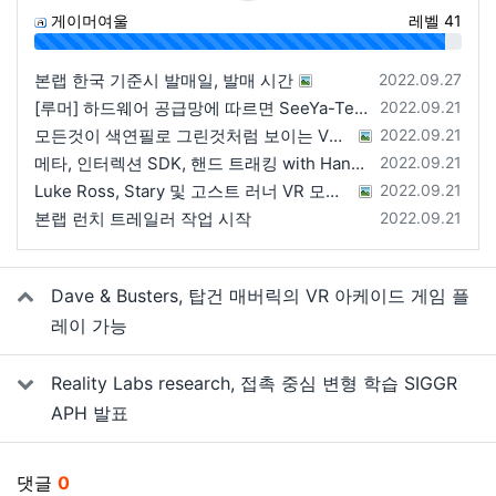
게이머여울
레벨 41
96%
등록일
본랩 한국 기준시 발매일, 발매 시간
2022.09.27
등록일
[루머] 하드웨어 공급망에 따르면 SeeYa-Tech가 Apple에 여러 번 uOLED 샘플을 보냄
2022.09.21
등록일
모든것이 색연필로 그린것처럼 보이는 VRChat 월드
2022.09.21
등록일
메타, 인터렉션 SDK, 핸드 트래킹 with Hands 2.1에 대한 강연 예정
2022.09.21
등록일
Luke Ross, Stary 및 고스트 러너 VR 모드 공개
2022.09.21
등록일
본랩 런치 트레일러 작업 시작
2022.09.21
관련자료
Dave & Busters, 탑건 매버릭의 VR 아케이드 게임 플
레이 가능
Reality Labs research, 접촉 중심 변형 학습 SIGGR
APH 발표
댓글
0