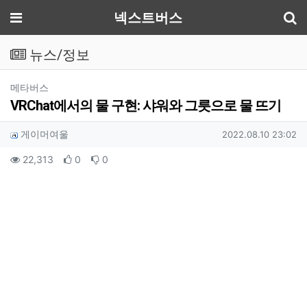
기
메뉴
넥스트버스
뉴스/정보
분류
메타버스
VRChat에서의 물 구현: 샤워와 그릇으로 물 뜨기
작성자 정보
작성
작성일
게이머여울
2022.08.10 23:02
컨텐츠 정보
조회
추천
비추천
22,313
0
0
본문