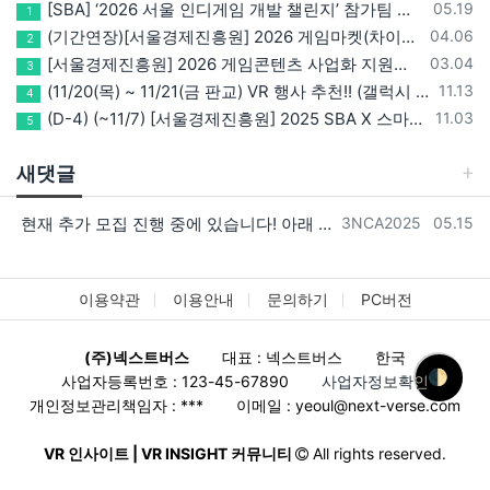
등록일
[SBA] ‘2026 서울 인디게임 개발 챌린지’ 참가팀 모집
05.19
1
등록일
(기간연장)[서울경제진흥원] 2026 게임마켓(차이나조이, BIC, 지스타) 서울관 참가기업 모집!(~5/8 15:00)
04.06
2
등록일
[서울경제진흥원] 2026 게임콘텐츠 사업화 지원사업 참가기업 모집(~3/26까지)
03.04
3
등록일
(11/20(목) ~ 11/21(금 판교) VR 행사 추천!! (갤럭시 XR/ 애플 비전프로 등 기기 체험, 메타퀘스트 경품)
11.13
4
등록일
(D-4) (~11/7) [서울경제진흥원] 2025 SBA X 스마일게이트, ‘게임랩 with STOVE INDIE’ 참가기업 모집
11.03
5
새댓글
등록자
등록일
현재 추가 모집 진행 중에 있습니다! 아래 링크로 확인 부탁드리겠습니다~! https://next-verse.com/community/1…
3NCA2025
05.15
이용약관
이용안내
문의하기
PC버전
(주)넥스트버스
대표 : 넥스트버스
한국
🌓
사업자등록번호 : 123-45-67890
사업자정보확인
개인정보관리책임자 : ***
이메일 :
yeoul@next-verse.com
VR 인사이트 | VR INSIGHT 커뮤니티
All rights reserved.