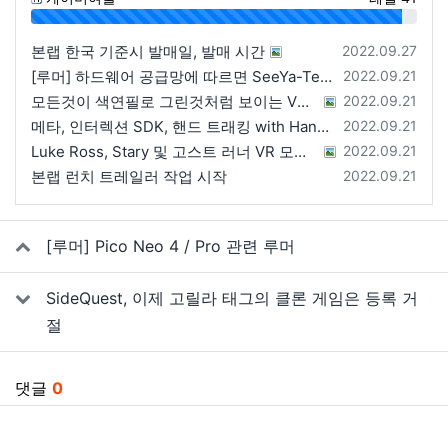
96%
등록일
본랩 한국 기준시 발매일, 발매 시간
2022.09.27
등록일
[루머] 하드웨어 공급망에 따르면 SeeYa-Tech가 Apple에 여러 번 uOLED 샘플을 보냄
2022.09.21
등록일
모든것이 색연필로 그린것처럼 보이는 VRChat 월드
2022.09.21
등록일
메타, 인터렉션 SDK, 핸드 트래킹 with Hands 2.1에 대한 강연 예정
2022.09.21
등록일
Luke Ross, Stary 및 고스트 러너 VR 모드 공개
2022.09.21
등록일
본랩 런치 트레일러 작업 시작
2022.09.21
관련자료
[루머] Pico Neo 4 / Pro 관련 루머
SideQuest, 이제 고릴라 태그의 클론 게임은 등록 거
절
댓글
0