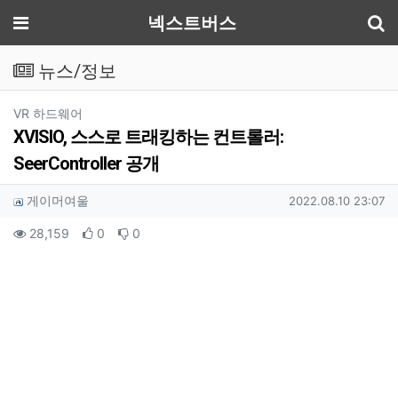
기
메뉴
넥스트버스
뉴스/정보
분류
VR 하드웨어
XVISIO, 스스로 트래킹하는 컨트롤러:
SeerController 공개
작성자 정보
작성
작성일
게이머여울
2022.08.10 23:07
컨텐츠 정보
조회
추천
비추천
28,159
0
0
본문