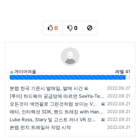
0
0
추천
비추천
신고
게이머여울
레벨 41
96%
등록일
본랩 한국 기준시 발매일, 발매 시간
2022.09.27
등록일
[루머] 하드웨어 공급망에 따르면 SeeYa-Tech가 Apple에 여러 번 uOLED 샘플을 보냄
2022.09.21
등록일
모든것이 색연필로 그린것처럼 보이는 VRChat 월드
2022.09.21
등록일
메타, 인터렉션 SDK, 핸드 트래킹 with Hands 2.1에 대한 강연 예정
2022.09.21
등록일
Luke Ross, Stary 및 고스트 러너 VR 모드 공개
2022.09.21
등록일
본랩 런치 트레일러 작업 시작
2022.09.21