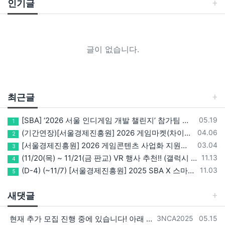
인기글
글이 없습니다.
최근글
등록일
[SBA] ‘2026 서울 인디게임 개발 챌린지’ 참가팀 모집
05.19
1
등록일
(기간연장)[서울경제진흥원] 2026 게임마켓(차이나조이, BIC, 지스타) 서울관 참가기업 모집!(~5/8 15:00)
04.06
2
등록일
[서울경제진흥원] 2026 게임콘텐츠 사업화 지원사업 참가기업 모집(~3/26까지)
03.04
3
등록일
(11/20(목) ~ 11/21(금 판교) VR 행사 추천!! (갤럭시 XR/ 애플 비전프로 등 기기 체험, 메타퀘스트 경품)
11.13
4
등록일
(D-4) (~11/7) [서울경제진흥원] 2025 SBA X 스마일게이트, ‘게임랩 with STOVE INDIE’ 참가기업 모집
11.03
5
새댓글
등록자
등록일
현재 추가 모집 진행 중에 있습니다! 아래 링크로 확인 부탁드리겠습니다~! https://next-verse.com/community/1…
3NCA2025
05.15