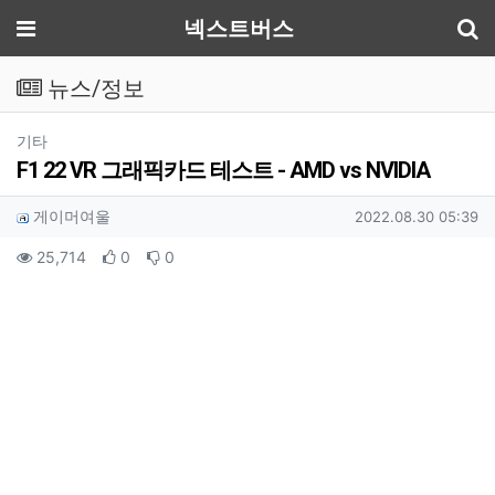
기
메뉴
넥스트버스
뉴스/정보
분류
기타
F1 22 VR 그래픽카드 테스트 - AMD vs NVIDIA
작성자 정보
작성
작성일
게이머여울
2022.08.30 05:39
컨텐츠 정보
조회
추천
비추천
25,714
0
0
본문