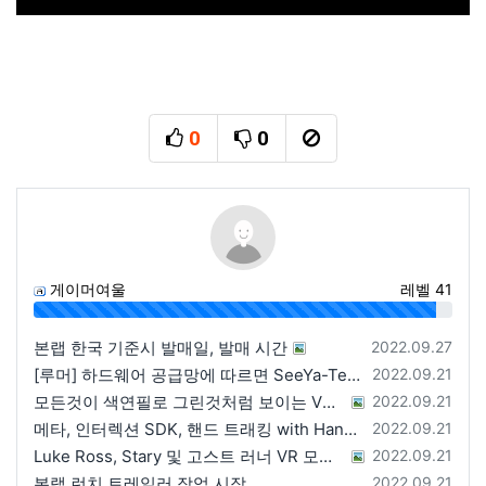
0
0
추천
비추천
신고
게이머여울
레벨 41
96%
등록일
본랩 한국 기준시 발매일, 발매 시간
2022.09.27
등록일
[루머] 하드웨어 공급망에 따르면 SeeYa-Tech가 Apple에 여러 번 uOLED 샘플을 보냄
2022.09.21
등록일
모든것이 색연필로 그린것처럼 보이는 VRChat 월드
2022.09.21
등록일
메타, 인터렉션 SDK, 핸드 트래킹 with Hands 2.1에 대한 강연 예정
2022.09.21
등록일
Luke Ross, Stary 및 고스트 러너 VR 모드 공개
2022.09.21
등록일
본랩 런치 트레일러 작업 시작
2022.09.21