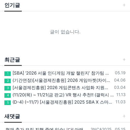
인기글
글이 없습니다.
최근글
등록일
[SBA] ‘2026 서울 인디게임 개발 챌린지’ 참가팀 모집
05.19
1
등록일
(기간연장)[서울경제진흥원] 2026 게임마켓(차이나조이, BIC, 지스타) 서울관 참가기업 모집!(~5/8 15:00)
04.06
2
등록일
[서울경제진흥원] 2026 게임콘텐츠 사업화 지원사업 참가기업 모집(~3/26까지)
03.04
3
등록일
(11/20(목) ~ 11/21(금 판교) VR 행사 추천!! (갤럭시 XR/ 애플 비전프로 등 기기 체험, 메타퀘스트 경품)
11.13
4
등록일
(D-4) (~11/7) [서울경제진흥원] 2025 SBA X 스마일게이트, ‘게임랩 with STOVE INDIE’ 참가기업 모집
11.03
5
새댓글
등록자
등록일
현재 추가 모집 진행 중에 있습니다! 아래 링크로 확인 부탁드리겠습니다~! https://next-verse.com/community/1…
3NCA2025
05.15