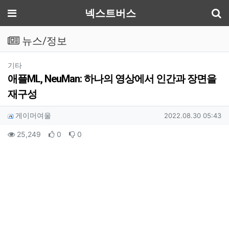
기
메뉴
넥스트버스
뉴스/정보
분류
기타
애플ML, NeuMan: 하나의 영상에서 인간과 장면을
재구성
작성자 정보
작성
작성일
게이머여울
2022.08.30 05:43
컨텐츠 정보
조회
추천
비추천
25,249
0
0
본문