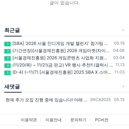
글이 없습니다.
최근글
등록일
[SBA] ‘2026 서울 인디게임 개발 챌린지’ 참가팀 모집
05.19
1
등록일
(기간연장)[서울경제진흥원] 2026 게임마켓(차이나조이, BIC, 지스타) 서울관 참가기업 모집!(~5/8 15:00)
04.06
2
등록일
[서울경제진흥원] 2026 게임콘텐츠 사업화 지원사업 참가기업 모집(~3/26까지)
03.04
3
등록일
(11/20(목) ~ 11/21(금 판교) VR 행사 추천!! (갤럭시 XR/ 애플 비전프로 등 기기 체험, 메타퀘스트 경품)
11.13
4
등록일
(D-4) (~11/7) [서울경제진흥원] 2025 SBA X 스마일게이트, ‘게임랩 with STOVE INDIE’ 참가기업 모집
11.03
5
새댓글
등록자
등록일
현재 추가 모집 진행 중에 있습니다! 아래 링크로 확인 부탁드리겠습니다~! https://next-verse.com/community/1…
3NCA2025
05.15
이용약관
이용안내
문의하기
PC버전