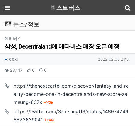
기
메뉴
넥스트버스
뉴스/정보
분류
메타버스
삼성, Decentraland에 메타버스 매장 오픈 예정
작성자 정보
작성
작성일
dpxl
2022.02.08 21:01
컨텐츠 정보
조회
추천
비추천
23,117
0
0
https://thenextcartel.com/discover/fantasy-and-re
본문
ality-become-one-in-decentralands-new-store-sa
회 연결
msung-837x
6620
https://twitter.com/SamsungUS/status/148974246
회 연결
6823639041
13990