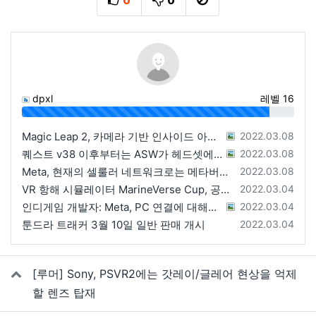
0
0
추천
비추천
신고
dpxl
레벨 16
91%
등록일
Magic Leap 2, 카메라 기반 인사이드 아웃 트래킹 컨트롤러
2022.03.08
등록일
퀘스트 v38 이후부터는 ASW가 헤드셋에서 실행
2022.03.08
등록일
Meta, 현재의 셀룰러 네트워크로는 메타버스가 불가능
2022.03.08
등록일
VR 항해 시뮬레이터 MarineVerse Cup, 공식 스토어로 이동
2022.03.04
등록일
인디게임 개발자: Meta, PC 연결에 대해서는 신경쓰지 않는다.
2022.03.04
등록일
툰드라 트래커 3월 10일 일반 판매 개시
2022.03.04
관련자료
[루머] Sony, PSVR2에는 갓레이/글레어 현상을 억제
할 렌즈 탑재