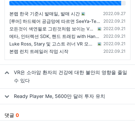
96%
등록일
본랩 한국 기준시 발매일, 발매 시간
2022.09.27
등록일
[루머] 하드웨어 공급망에 따르면 SeeYa-Tech가 Apple에 여러 번 uOLED 샘플을 보냄
2022.09.21
등록일
모든것이 색연필로 그린것처럼 보이는 VRChat 월드
2022.09.21
등록일
메타, 인터렉션 SDK, 핸드 트래킹 with Hands 2.1에 대한 강연 예정
2022.09.21
등록일
Luke Ross, Stary 및 고스트 러너 VR 모드 공개
2022.09.21
등록일
본랩 런치 트레일러 작업 시작
2022.09.21
관련자료
VR은 소아암 환자의 건강에 대한 불안의 영향을 줄일
수 있다
Ready Player Me, 5600만 달러 투자 유치
댓글
0