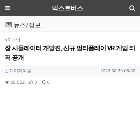
기
메뉴
넥스트버스
뉴스/정보
분류
VR 게임
잡 시뮬레이터 개발진, 신규 멀티플레이 VR 게임 티
저 공개
작성자 정보
작성
작성일
게이머여울
2022.08.30 06:09
컨텐츠 정보
조회
추천
비추천
29,022
0
0
본문