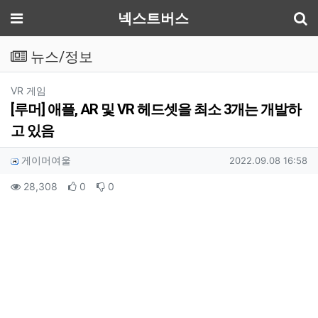
기
메뉴
넥스트버스
뉴스/정보
분류
VR 게임
[루머] 애플, AR 및 VR 헤드셋을 최소 3개는 개발하
고 있음
작성자 정보
작성
작성일
게이머여울
2022.09.08 16:58
컨텐츠 정보
조회
추천
비추천
28,308
0
0
본문