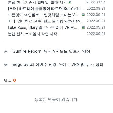
등록일
본랩 한국 기준시 발매일, 발매 시간
2022.09.27
등록일
[루머] 하드웨어 공급망에 따르면 SeeYa-Tech가 Apple에 여러 번 uOLED 샘플을 보냄
2022.09.21
등록일
모든것이 색연필로 그린것처럼 보이는 VRChat 월드
2022.09.21
등록일
메타, 인터렉션 SDK, 핸드 트래킹 with Hands 2.1에 대한 강연 예정
2022.09.21
등록일
Luke Ross, Stary 및 고스트 러너 VR 모드 공개
2022.09.21
등록일
본랩 런치 트레일러 작업 시작
2022.09.21
관련자료
'Gunfire Reborn' 유저 VR 모드 맛보기 영상
moguravr의 이번주 신경 쓰이는 VR게임 뉴스 정리
댓글
0
등록된 댓글이 없습니다.