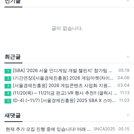
인기글
글이 없습니다.
최근글
등록일
[SBA] ‘2026 서울 인디게임 개발 챌린지’ 참가팀 모집
05.19
1
등록일
(기간연장)[서울경제진흥원] 2026 게임마켓(차이나조이, BIC, 지스타) 서울관 참가기업 모집!(~5/8 15:00)
04.06
2
등록일
[서울경제진흥원] 2026 게임콘텐츠 사업화 지원사업 참가기업 모집(~3/26까지)
03.04
3
등록일
(11/20(목) ~ 11/21(금 판교) VR 행사 추천!! (갤럭시 XR/ 애플 비전프로 등 기기 체험, 메타퀘스트 경품)
11.13
4
등록일
(D-4) (~11/7) [서울경제진흥원] 2025 SBA X 스마일게이트, ‘게임랩 with STOVE INDIE’ 참가기업 모집
11.03
5
새댓글
등록자
등록일
현재 추가 모집 진행 중에 있습니다! 아래 링크로 확인 부탁드리겠습니다~! https://next-verse.com/community/1…
3NCA2025
05.15