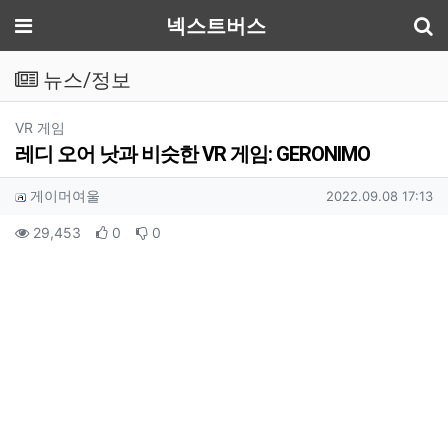
기
메뉴
넥스트버스
뉴스/정보
분류
VR 게임
레디 오어 낫과 비슷한 VR 게임: GERONIMO
작성자 정보
작성
작성일
게이머여울
2022.09.08 17:13
컨텐츠 정보
조회
추천
비추천
29,453
0
0
본문