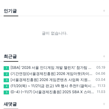
인기글
글이 없습니다.
최근글
등록일
[SBA] ‘2026 서울 인디게임 개발 챌린지’ 참가팀 모집
05.19
1
등록일
(기간연장)[서울경제진흥원] 2026 게임마켓(차이나조이, BIC, 지스타) 서울관 참가기업 모집!(~5/8 15:00)
04.06
2
등록일
[서울경제진흥원] 2026 게임콘텐츠 사업화 지원사업 참가기업 모집(~3/26까지)
03.04
3
등록일
(11/20(목) ~ 11/21(금 판교) VR 행사 추천!! (갤럭시 XR/ 애플 비전프로 등 기기 체험, 메타퀘스트 경품)
11.13
4
등록일
(D-4) (~11/7) [서울경제진흥원] 2025 SBA X 스마일게이트, ‘게임랩 with STOVE INDIE’ 참가기업 모집
11.03
5
새댓글