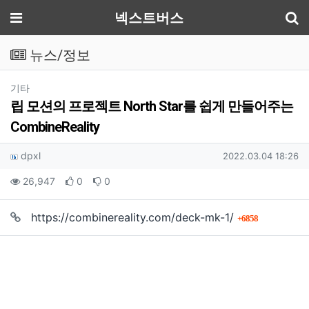
기
메뉴
넥스트버스
뉴스/정보
분류
기타
립 모션의 프로젝트 North Star를 쉽게 만들어주는
CombineReality
작성자 정보
작성
작성일
dpxl
2022.03.04 18:26
컨텐츠 정보
조회
추천
비추천
26,947
0
0
회 연결
https://combinereality.com/deck-mk-1/
6858
본문