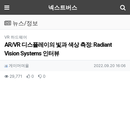
기
메뉴
넥스트버스
뉴스/정보
분류
VR 하드웨어
AR/VR 디스플레이의 빛과 색상 측정: Radiant
Vision Systems 인터뷰
작성자 정보
작성
작성일
게이머여울
2022.09.20 16:06
컨텐츠 정보
조회
추천
비추천
29,771
0
0
본문