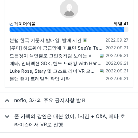
게이머여울
레벨 41
96%
등록일
본랩 한국 기준시 발매일, 발매 시간
2022.09.27
등록일
[루머] 하드웨어 공급망에 따르면 SeeYa-Tech가 Apple에 여러 번 uOLED 샘플을 보냄
2022.09.21
등록일
모든것이 색연필로 그린것처럼 보이는 VRChat 월드
2022.09.21
등록일
메타, 인터렉션 SDK, 핸드 트래킹 with Hands 2.1에 대한 강연 예정
2022.09.21
등록일
Luke Ross, Stary 및 고스트 러너 VR 모드 공개
2022.09.21
등록일
본랩 런치 트레일러 작업 시작
2022.09.21
관련자료
nofio, 3개의 주요 공지사항 발표
존 카맥의 강연은 대본 없이, 1시간 + Q&A, 메타 호
라이즌에서 VR로 진행