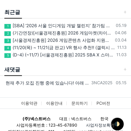
최근글
등록일
[SBA] ‘2026 서울 인디게임 개발 챌린지’ 참가팀 모집
05.19
1
등록일
(기간연장)[서울경제진흥원] 2026 게임마켓(차이나조이, BIC, 지스타) 서울관 참가기업 모집!(~5/8 15:00)
04.06
2
등록일
[서울경제진흥원] 2026 게임콘텐츠 사업화 지원사업 참가기업 모집(~3/26까지)
03.04
3
등록일
(11/20(목) ~ 11/21(금 판교) VR 행사 추천!! (갤럭시 XR/ 애플 비전프로 등 기기 체험, 메타퀘스트 경품)
11.13
4
등록일
(D-4) (~11/7) [서울경제진흥원] 2025 SBA X 스마일게이트, ‘게임랩 with STOVE INDIE’ 참가기업 모집
11.03
5
새댓글
등록자
등록일
현재 추가 모집 진행 중에 있습니다! 아래 링크로 확인 부탁드리겠습니다~! https://next-verse.com/community/1…
3NCA2025
05.15
이용약관
이용안내
문의하기
PC버전
(주)넥스트버스
대표 : 넥스트버스
한국
🌓
사업자등록번호 : 123-45-67890
사업자정보확인