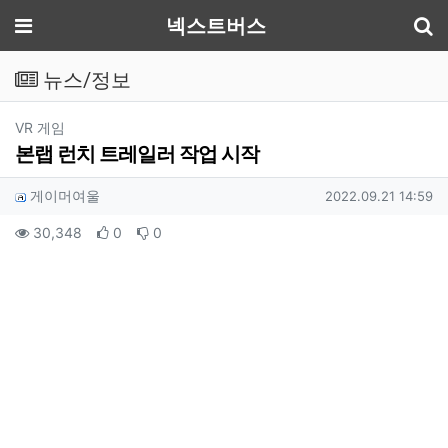
기
메뉴
넥스트버스
뉴스/정보
분류
VR 게임
본랩 런치 트레일러 작업 시작
작성자 정보
작성
작성일
게이머여울
2022.09.21 14:59
컨텐츠 정보
조회
추천
비추천
30,348
0
0
본문