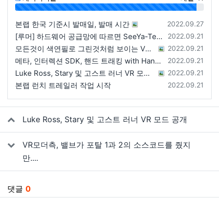
96%
등록일
본랩 한국 기준시 발매일, 발매 시간
2022.09.27
등록일
[루머] 하드웨어 공급망에 따르면 SeeYa-Tech가 Apple에 여러 번 uOLED 샘플을 보냄
2022.09.21
등록일
모든것이 색연필로 그린것처럼 보이는 VRChat 월드
2022.09.21
등록일
메타, 인터렉션 SDK, 핸드 트래킹 with Hands 2.1에 대한 강연 예정
2022.09.21
등록일
Luke Ross, Stary 및 고스트 러너 VR 모드 공개
2022.09.21
등록일
본랩 런치 트레일러 작업 시작
2022.09.21
관련자료
Luke Ross, Stary 및 고스트 러너 VR 모드 공개
VR모더측, 밸브가 포탈 1과 2의 소스코드를 줬지
만....
댓글
0