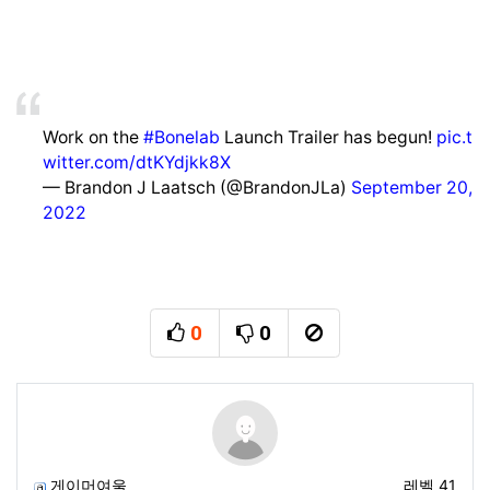
Work on the
#Bonelab
Launch Trailer has begun!
pic.t
witter.com/dtKYdjkk8X
— Brandon J Laatsch (@BrandonJLa)
September 20,
2022
0
0
추천
비추천
신고
게이머여울
레벨 41