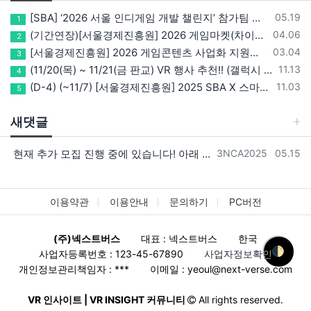
등록일
[SBA] ‘2026 서울 인디게임 개발 챌린지’ 참가팀 모집
05.19
1
등록일
(기간연장)[서울경제진흥원] 2026 게임마켓(차이나조이, BIC, 지스타) 서울관 참가기업 모집!(~5/8 15:00)
04.06
2
등록일
[서울경제진흥원] 2026 게임콘텐츠 사업화 지원사업 참가기업 모집(~3/26까지)
03.04
3
등록일
(11/20(목) ~ 11/21(금 판교) VR 행사 추천!! (갤럭시 XR/ 애플 비전프로 등 기기 체험, 메타퀘스트 경품)
11.13
4
등록일
(D-4) (~11/7) [서울경제진흥원] 2025 SBA X 스마일게이트, ‘게임랩 with STOVE INDIE’ 참가기업 모집
11.03
5
새댓글
등록자
등록일
현재 추가 모집 진행 중에 있습니다! 아래 링크로 확인 부탁드리겠습니다~! https://next-verse.com/community/1…
3NCA2025
05.15
이용약관
이용안내
문의하기
PC버전
(주)넥스트버스
대표 : 넥스트버스
한국
🌓
사업자등록번호 : 123-45-67890
사업자정보확인
개인정보관리책임자 : ***
이메일 :
yeoul@next-verse.com
VR 인사이트 | VR INSIGHT 커뮤니티
All rights reserved.