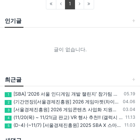
(current)
1
인기글
글이 없습니다.
최근글
등록일
[SBA] ‘2026 서울 인디게임 개발 챌린지’ 참가팀 모집
05.19
1
등록일
(기간연장)[서울경제진흥원] 2026 게임마켓(차이나조이, BIC, 지스타) 서울관 참가기업 모집!(~5/8 15:00)
04.06
2
등록일
[서울경제진흥원] 2026 게임콘텐츠 사업화 지원사업 참가기업 모집(~3/26까지)
03.04
3
등록일
(11/20(목) ~ 11/21(금 판교) VR 행사 추천!! (갤럭시 XR/ 애플 비전프로 등 기기 체험, 메타퀘스트 경품)
11.13
4
등록일
(D-4) (~11/7) [서울경제진흥원] 2025 SBA X 스마일게이트, ‘게임랩 with STOVE INDIE’ 참가기업 모집
11.03
5