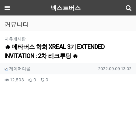
기
메뉴
넥스트버스
커뮤니티
분류
자유게시판
🔥 메타버스 학회 XREAL 3기 EXTENDED
INVITATION : 2차 리크루팅 🔥
작성자 정보
작성
작성일
게이머여울
2022.09.09 13:02
컨텐츠 정보
조회
추천
비추천
12,803
0
0
본문