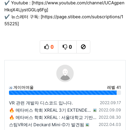
✔ Youtube : [https://www.youtube.com/channel/UCAgpen
HkqX4LjystGGLq6Fg]
✔ 뉴스레터 구독: [https://page.stibee.com/subscriptions/1
55225]
0
0
추천
비추천
신고
게이머여울
레벨 41
96%
등록일
VR 관련 개발자 디스코드 입니다.
2022.09.17
등록일
🔥 메타버스 학회 XREAL 3기 EXTENDED INVITATION : 2차 리크루팅 🔥
2022.09.09
등록일
🔥 메타버스 학회 XREAL : 서울대학교 기반 3기 리크루팅🔥
2022.08.30
등록일
스팀VR에서 Deckard Mini-D가 발견됨
2022.04.03