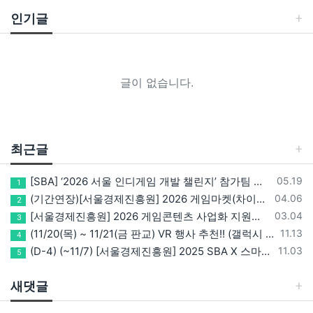
인기글
글이 없습니다.
최근글
등록일
[SBA] ‘2026 서울 인디게임 개발 챌린지’ 참가팀 모집
05.19
1
등록일
(기간연장)[서울경제진흥원] 2026 게임마켓(차이나조이, BIC, 지스타) 서울관 참가기업 모집!(~5/8 15:00)
04.06
2
등록일
[서울경제진흥원] 2026 게임콘텐츠 사업화 지원사업 참가기업 모집(~3/26까지)
03.04
3
등록일
(11/20(목) ~ 11/21(금 판교) VR 행사 추천!! (갤럭시 XR/ 애플 비전프로 등 기기 체험, 메타퀘스트 경품)
11.13
4
등록일
(D-4) (~11/7) [서울경제진흥원] 2025 SBA X 스마일게이트, ‘게임랩 with STOVE INDIE’ 참가기업 모집
11.03
5
새댓글