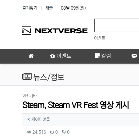
상단 네비
즐겨찾기
새글
08월 09일(일)
이벤트
메인 메뉴
이벤트
칼럼
뉴스/정보
분류
VR 기타
Steam, Steam VR Fest 영상 게시
작성자 정보
작성
게이머여울
컨텐츠 정보
조회
추천
비추천
24,516
0
0