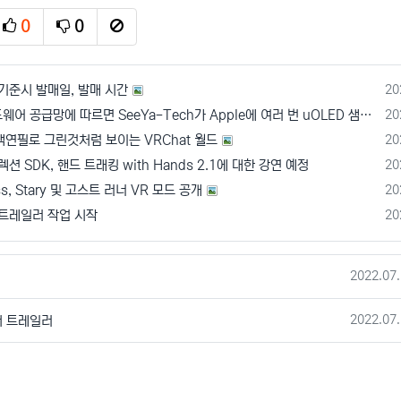
0
0
추천
비추천
신고
등
기준시 발매일, 발매 시간
20
등
[루머] 하드웨어 공급망에 따르면 SeeYa-Tech가 Apple에 여러 번 uOLED 샘플을 보냄
20
등
색연필로 그린것처럼 보이는 VRChat 월드
20
등
렉션 SDK, 핸드 트래킹 with Hands 2.1에 대한 강연 예정
20
등
ss, Stary 및 고스트 러너 VR 모드 공개
20
등
 트레일러 작업 시작
20
작성일
2022.07.
작성일
2022.07.
 티저 트레일러