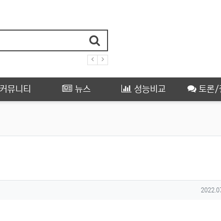
커뮤니티
뉴스
성능비교
토론/
작성일
2022.0