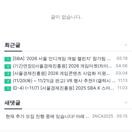
글이 없습니다.
최근글
등록일
[SBA] ‘2026 서울 인디게임 개발 챌린지’ 참가팀 모집
05.19
1
등록일
(기간연장)[서울경제진흥원] 2026 게임마켓(차이나조이, BIC, 지스타) 서울관 참가기업 모집!(~5/8 15:00)
04.06
2
등록일
[서울경제진흥원] 2026 게임콘텐츠 사업화 지원사업 참가기업 모집(~3/26까지)
03.04
3
등록일
(11/20(목) ~ 11/21(금 판교) VR 행사 추천!! (갤럭시 XR/ 애플 비전프로 등 기기 체험, 메타퀘스트 경품)
11.13
4
등록일
(D-4) (~11/7) [서울경제진흥원] 2025 SBA X 스마일게이트, ‘게임랩 with STOVE INDIE’ 참가기업 모집
11.03
5
새댓글
등록자
등록일
현재 추가 모집 진행 중에 있습니다! 아래 링크로 확인 부탁드리겠습니다~! https://next-verse.com/community/1…
3NCA2025
05.15