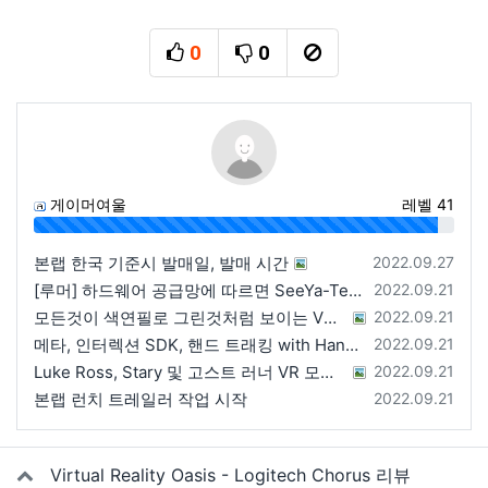
0
0
추천
비추천
신고
게이머여울
레벨 41
96%
등록일
본랩 한국 기준시 발매일, 발매 시간
2022.09.27
등록일
[루머] 하드웨어 공급망에 따르면 SeeYa-Tech가 Apple에 여러 번 uOLED 샘플을 보냄
2022.09.21
등록일
모든것이 색연필로 그린것처럼 보이는 VRChat 월드
2022.09.21
등록일
메타, 인터렉션 SDK, 핸드 트래킹 with Hands 2.1에 대한 강연 예정
2022.09.21
등록일
Luke Ross, Stary 및 고스트 러너 VR 모드 공개
2022.09.21
등록일
본랩 런치 트레일러 작업 시작
2022.09.21
관련자료
Virtual Reality Oasis - Logitech Chorus 리뷰