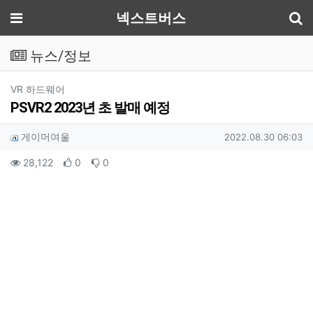
기
메뉴
넥스트버스
뉴스/정보
분류
VR 하드웨어
PSVR2 2023년 초 발매 예정
작성자 정보
작성
작성일
게이머여울
2022.08.30 06:03
컨텐츠 정보
조회
추천
비추천
28,122
0
0
본문