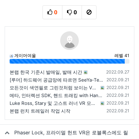
0
0
추천
비추천
신고
게이머여울
레벨 41
96%
등록일
본랩 한국 기준시 발매일, 발매 시간
2022.09.27
등록일
[루머] 하드웨어 공급망에 따르면 SeeYa-Tech가 Apple에 여러 번 uOLED 샘플을 보냄
2022.09.21
등록일
모든것이 색연필로 그린것처럼 보이는 VRChat 월드
2022.09.21
등록일
메타, 인터렉션 SDK, 핸드 트래킹 with Hands 2.1에 대한 강연 예정
2022.09.21
등록일
Luke Ross, Stary 및 고스트 러너 VR 모드 공개
2022.09.21
등록일
본랩 런치 트레일러 작업 시작
2022.09.21
관련자료
Phaser Lock, 프라이멀 헌트 VR은 로블록스에도 릴