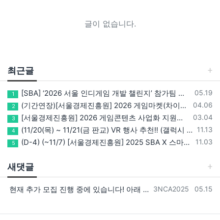
글이 없습니다.
최근글
등록일
[SBA] ‘2026 서울 인디게임 개발 챌린지’ 참가팀 모집
05.19
1
등록일
(기간연장)[서울경제진흥원] 2026 게임마켓(차이나조이, BIC, 지스타) 서울관 참가기업 모집!(~5/8 15:00)
04.06
2
등록일
[서울경제진흥원] 2026 게임콘텐츠 사업화 지원사업 참가기업 모집(~3/26까지)
03.04
3
등록일
(11/20(목) ~ 11/21(금 판교) VR 행사 추천!! (갤럭시 XR/ 애플 비전프로 등 기기 체험, 메타퀘스트 경품)
11.13
4
등록일
(D-4) (~11/7) [서울경제진흥원] 2025 SBA X 스마일게이트, ‘게임랩 with STOVE INDIE’ 참가기업 모집
11.03
5
새댓글
등록자
등록일
현재 추가 모집 진행 중에 있습니다! 아래 링크로 확인 부탁드리겠습니다~! https://next-verse.com/community/1…
3NCA2025
05.15