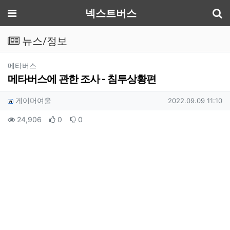
기
메뉴
넥스트버스
뉴스/정보
분류
메타버스
메타버스에 관한 조사 - 침투상황편
작성자 정보
작성
작성일
게이머여울
2022.09.09 11:10
컨텐츠 정보
조회
추천
비추천
24,906
0
0
본문