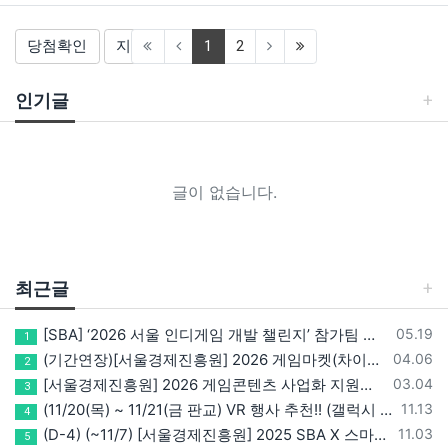
(current)
당첨확인
지난 이벤트
1
2
인기글
글이 없습니다.
최근글
등록일
[SBA] ‘2026 서울 인디게임 개발 챌린지’ 참가팀 모집
05.19
1
등록일
(기간연장)[서울경제진흥원] 2026 게임마켓(차이나조이, BIC, 지스타) 서울관 참가기업 모집!(~5/8 15:00)
04.06
2
등록일
[서울경제진흥원] 2026 게임콘텐츠 사업화 지원사업 참가기업 모집(~3/26까지)
03.04
3
등록일
(11/20(목) ~ 11/21(금 판교) VR 행사 추천!! (갤럭시 XR/ 애플 비전프로 등 기기 체험, 메타퀘스트 경품)
11.13
4
등록일
(D-4) (~11/7) [서울경제진흥원] 2025 SBA X 스마일게이트, ‘게임랩 with STOVE INDIE’ 참가기업 모집
11.03
5