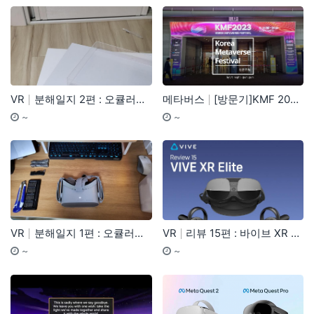
VR
분해일지 2편 : 오큘러스 go
메타버스
[방문기]KMF 2023 방문기
기간
등록자
기간
등
~
~
VR
분해일지 1편 : 오큘러스 go
VR
리뷰 15편 : 바이브 XR 엘리트, 어디서든! 누구든…
기간
등록자
기간
등
~
~