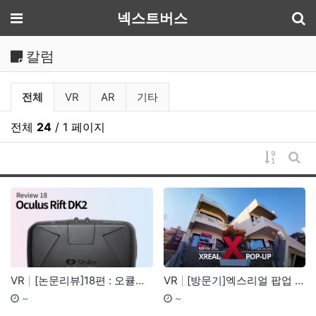
기
메뉴
넥스트버스
칼럼
칼럼 분류 목록
전체
VR
AR
기타
전체
24
/ 1 페이지
게시물 
게시
VR
[논문리뷰]18편 : 오큘러스 리프트 DK2. VR의 …
VR
[방문기]엑스리얼 팝업 행사 방문기
기간
등록자
기간
등
~
~