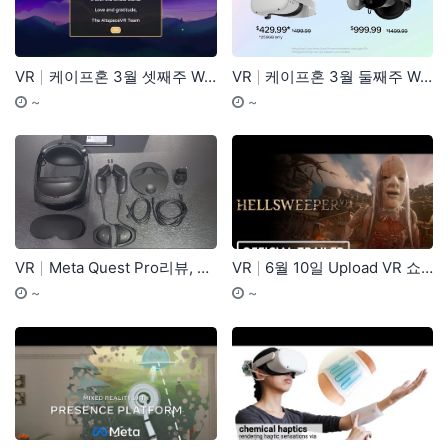
VR
케이프혼 3월 셋째주 Weekly News
VR
케이프혼 3월 둘째주 Weekly News
기간
등록자
기간
등
~
~
VR
Meta Quest Pro리뷰, 드디어 쓸만한 VR H…
VR
6월 10일 Upload VR 쇼케이스 기대작
기간
등록자
기간
등
~
~