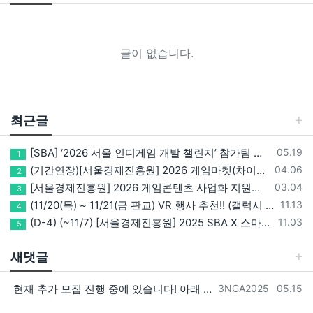
글이 없습니다.
최근글
등록일
[SBA] ‘2026 서울 인디게임 개발 챌린지’ 참가팀 모집
05.19
1
등록일
(기간연장)[서울경제진흥원] 2026 게임마켓(차이나조이, BIC, 지스타) 서울관 참가기업 모집!(~5/8 15:00)
04.06
2
등록일
[서울경제진흥원] 2026 게임콘텐츠 사업화 지원사업 참가기업 모집(~3/26까지)
03.04
3
등록일
(11/20(목) ~ 11/21(금 판교) VR 행사 추천!! (갤럭시 XR/ 애플 비전프로 등 기기 체험, 메타퀘스트 경품)
11.13
4
등록일
(D-4) (~11/7) [서울경제진흥원] 2025 SBA X 스마일게이트, ‘게임랩 with STOVE INDIE’ 참가기업 모집
11.03
5
새댓글
등록자
등록일
현재 추가 모집 진행 중에 있습니다! 아래 링크로 확인 부탁드리겠습니다~! https://next-verse.com/community/1…
3NCA2025
05.15