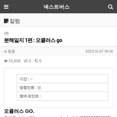
기
메뉴
넥스트버스
칼럼
분류
VR
분해일지 1편 : 오큘러스 go
작성자 정보
작성
작성일
쭘쭘
2023.10.07 19:36
컨텐츠 정보
조회
추천
비추천
12,458
0
0
본문
기간
: ~
당첨인원
: 명
참여 포인트
:
오큘러스 GO.