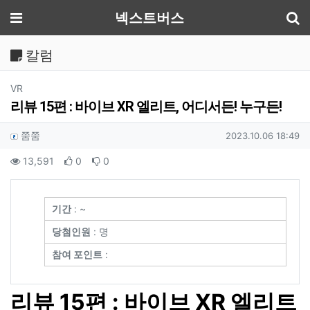
기
메뉴
넥스트버스
칼럼
분류
VR
리뷰 15편 : 바이브 XR 엘리트, 어디서든! 누구든!
작성자 정보
작성
작성일
쭘쭘
2023.10.06 18:49
컨텐츠 정보
조회
추천
비추천
13,591
0
0
본문
기간
: ~
당첨인원
: 명
참여 포인트
:
리뷰 15편 : 바이브 XR 엘리트